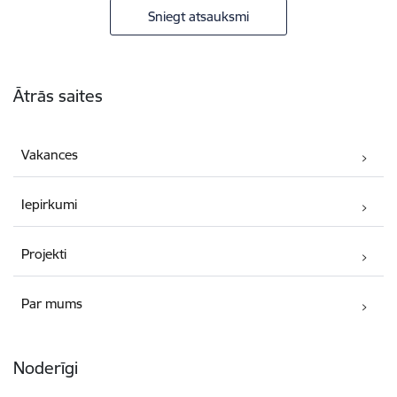
Sniegt atsauksmi
Kājene
Ātrās saites
Vakances
Iepirkumi
Projekti
Par mums
Noderīgi