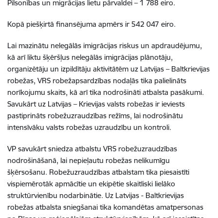
Pilsonības un migrācijas lietu pārvaldei – 1 788 eiro.
Kopā piešķirtā finansējuma apmērs ir 542 047 eiro.
Lai mazinātu nelegālās imigrācijas riskus un apdraudējumu,
kā arī liktu šķēršļus nelegālās imigrācijas plānotāju,
organizētāju un izpildītāju aktivitātēm uz Latvijas – Baltkrievijas
robežas, VRS robežapsardzības nodaļās tika palielināts
norīkojumu skaits, kā arī tika nodrošināti atbalsta pasākumi.
Savukārt uz Latvijas – Krievijas valsts robežas ir ieviests
pastiprināts robežuzraudzības režīms, lai nodrošinātu
intensīvāku valsts robežas uzraudzību un kontroli.
VP savukārt sniedza atbalstu VRS robežuzraudzības
nodrošināšanā, lai nepieļautu robežas nelikumīgu
šķērsošanu. Robežuzraudzības atbalstam tika piesaistīti
vispiemērotāk apmācītie un ekipētie skaitliski lielāko
struktūrvienību nodarbinātie. Uz Latvijas - Baltkrievijas
robežas atbalsta sniegšanai tika komandētas amatpersonas