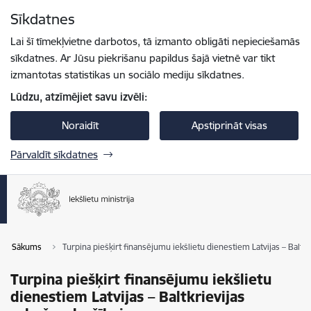
Pāriet uz lapas saturu
Sīkdatnes
Spied
lai meklētu
Enter
Lai šī tīmekļvietne darbotos, tā izmanto obligāti nepieciešamās
sīkdatnes. Ar Jūsu piekrišanu papildus šajā vietnē var tikt
izmantotas statistikas un sociālo mediju sīkdatnes.
Lūdzu, atzīmējiet savu izvēli:
Noraidīt
Apstiprināt visas
Pārvaldīt sīkdatnes
Sākums
Turpina piešķirt finansējumu iekšlietu dienestiem Latvijas – Baltkr
Turpina piešķirt finansējumu iekšlietu
dienestiem Latvijas – Baltkrievijas