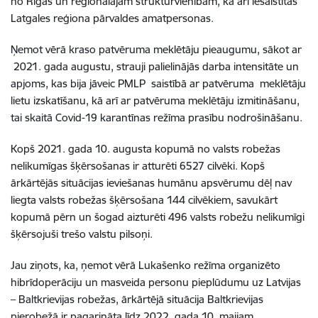
no Rīgas un reģionālajām struktūrvienībām, kā arī iesaistītas
Latgales reģiona pārvaldes amatpersonas.
Ņemot vērā kraso patvēruma meklētāju pieaugumu, sākot ar
2021. gada augustu, strauji palielinājās darba intensitāte un
apjoms, kas bija jāveic PMLP saistībā ar patvēruma meklētāju
lietu izskatīšanu, kā arī ar patvēruma meklētāju izmitināšanu,
tai skaitā Covid-19 karantīnas režīma prasību nodrošināšanu.
Kopš 2021. gada 10. augusta kopumā no valsts robežas
nelikumīgas šķērsošanas ir atturēti 6527 cilvēki. Kopš
ārkārtējās situācijas ieviešanas humānu apsvērumu dēļ nav
liegta valsts robežas šķērsošana 144 cilvēkiem, savukārt
kopumā pērn un šogad aizturēti 496 valsts robežu nelikumīgi
šķērsojuši trešo valstu pilsoņi.
Jau ziņots, ka, ņemot vērā Lukašenko režīma organizēto
hibrīdoperāciju un masveida personu pieplūdumu uz Latvijas
– Baltkrievijas robežas, ārkārtējā situācija Baltkrievijas
pierobežā ir pagarināta līdz 2022. gada 10. maijam.