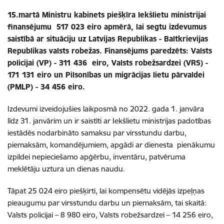
15.martā Ministru kabinets piešķīra Iekšlietu ministrijai
finansējumu 517 023 eiro apmērā, lai segtu izdevumus
saistībā ar situāciju uz Latvijas Republikas - Baltkrievijas
Republikas valsts robežas. Finansējums paredzēts: Valsts
policijai (VP) - 311 436 eiro, Valsts robežsardzei (VRS) -
171 131 eiro un Pilsonības un migrācijas lietu pārvaldei
(PMLP) - 34 456 eiro.
Izdevumi izveidojušies laikposmā no 2022. gada 1. janvāra
līdz 31. janvārim un ir saistīti ar Iekšlietu ministrijas padotības
iestādēs nodarbināto samaksu par virsstundu darbu,
piemaksām, komandējumiem, apgādi ar dienesta pienākumu
izpildei nepieciešamo apģērbu, inventāru, patvēruma
meklētāju uztura un dienas naudu.
Tāpat 25 024 eiro piešķirti, lai kompensētu vidējās izpeļņas
pieaugumu par virsstundu darbu un piemaksām, tai skaitā:
Valsts policijai – 8 980 eiro, Valsts robežsardzei – 14 256 eiro,