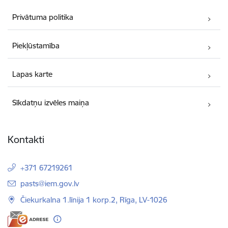
Privātuma politika
Piekļūstamība
Lapas karte
Sīkdatņu izvēles maiņa
Kontakti
+371 67219261
E-pasts:
pasts@iem.gov.lv
Čiekurkalna 1.līnija 1 korp.2, Rīga, LV-1026