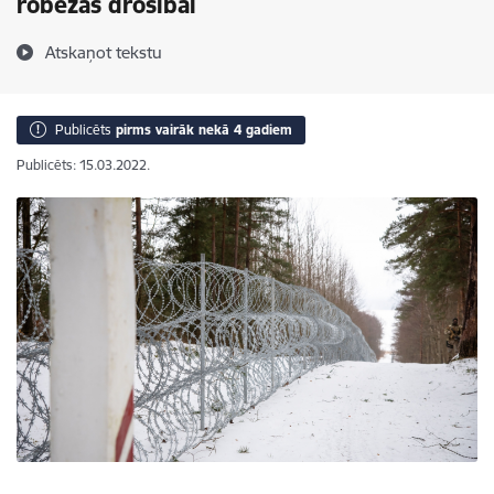
robežas drošībai
Atskaņot tekstu
Publicēts
pirms vairāk nekā 4 gadiem
Publicēts: 15.03.2022.