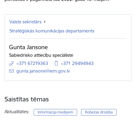
Valsts sekretārs
Stratēģiskās komunikācijas departaments
Gunta Jansone
Sabiedrisko attiecību speciāliste
+371 67219363
+371 29494943
E-pasts:
gunta.jansone@iem.gov.lv
Saistītas tēmas
Aktualitātes:
Informācija medijiem
Robežas drošība