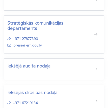
Stratēģiskās komunikācijas
departaments
+371 27877390
E-pasts:
prese@iem.gov.lv
Iekšējā audita nodaļa
Iekšējās drošības nodaļa
+371 67219134