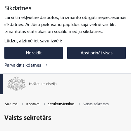
Pāriet uz lapas saturu
Sīkdatnes
Spied
lai meklētu
Enter
Lai šī tīmekļvietne darbotos, tā izmanto obligāti nepieciešamās
sīkdatnes. Ar Jūsu piekrišanu papildus šajā vietnē var tikt
izmantotas statistikas un sociālo mediju sīkdatnes.
Lūdzu, atzīmējiet savu izvēli:
Noraidīt
Apstiprināt visas
Pārvaldīt sīkdatnes
Sākums
Kontakti
Struktūrvienības
Valsts sekretārs
Valsts sekretārs