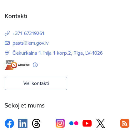
Kontakti
+371 67219261
E-pasts:
pasts@iem.gov.lv
Čiekurkalna 1.līnija 1 korp.2, Rīga, LV-1026
Visi kontakti
Sekojiet mums