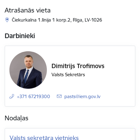
Atrašanās vieta
Čiekurkalna 1.līnija 1 korp.2, Rīga, LV-1026
Darbinieki
Dimitrijs Trofimovs
Valsts Sekretārs
+371 67219300
E-pasts:
pasts@iem.gov.lv
Nodaļas
Valsts sekretāra vietnieks