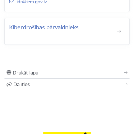
E-pasts:
idn@iem.gov.lv
Kiberdrošības pārvaldnieks
Drukāt lapu
Dalīties