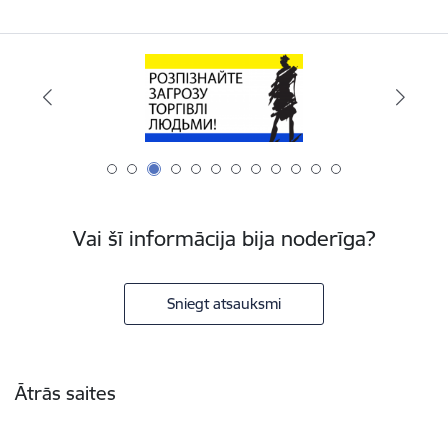
Vai šī informācija bija noderīga?
Sniegt atsauksmi
Kājene
Ātrās saites