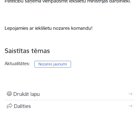
Pateicību saņēma vienpadsmit Iekšlietu ministrijas darbinieki.
Lepojamies ar iekšlietu nozares komandu!
Saistītas tēmas
Aktualitātes:
Nozares jaunumi
Drukāt lapu
Dalīties