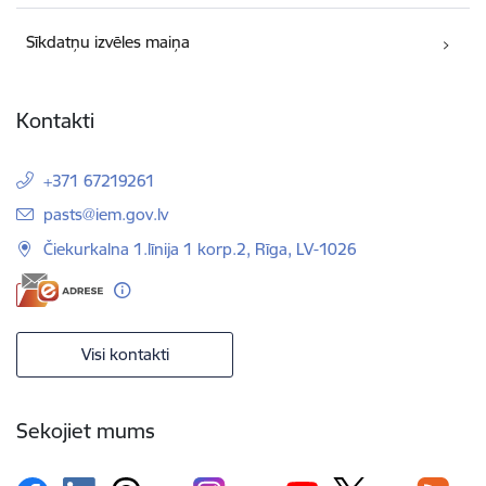
Sīkdatņu izvēles maiņa
Kontakti
+371 67219261
E-pasts:
pasts@iem.gov.lv
Čiekurkalna 1.līnija 1 korp.2, Rīga, LV-1026
Visi kontakti
Sekojiet mums