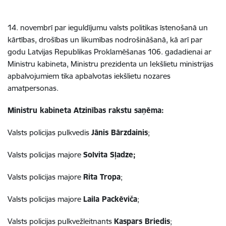
14. novembrī par ieguldījumu valsts politikas īstenošanā un
kārtības, drošības un likumības nodrošināšanā, kā arī par
godu Latvijas Republikas Proklamēšanas 106. gadadienai ar
Ministru kabineta, Ministru prezidenta un Iekšlietu ministrijas
apbalvojumiem tika apbalvotas iekšlietu nozares
amatpersonas.
Ministru kabineta Atzinības rakstu saņēma:
Valsts policijas pulkvedis
Jānis Bārzdainis
;
Valsts policijas
majore
Solvita Sļadze;
Valsts policijas majore
Rita Tropa
;
Valsts policijas majore
Laila Packēviča
;
Valsts policijas pulkvežleitnants
Kaspars Briedis
;