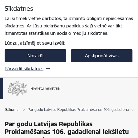
Pāriet uz lapas saturu
Sīkdatnes
Spied
lai meklētu
Enter
Lai šī tīmekļvietne darbotos, tā izmanto obligāti nepieciešamās
sīkdatnes. Ar Jūsu piekrišanu papildus šajā vietnē var tikt
izmantotas statistikas un sociālo mediju sīkdatnes.
Lūdzu, atzīmējiet savu izvēli:
Noraidīt
Apstiprināt visas
Pārvaldīt sīkdatnes
Sākums
Par godu Latvijas Republikas Proklamēšanas 106. gadadienai ie
Par godu Latvijas Republikas
Proklamēšanas 106. gadadienai iekšlietu