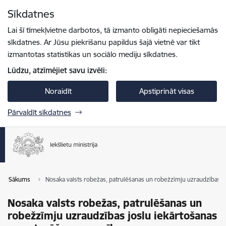
Pāriet uz lapas saturu
Sīkdatnes
Spied
lai meklētu
Enter
Lai šī tīmekļvietne darbotos, tā izmanto obligāti nepieciešamās
sīkdatnes. Ar Jūsu piekrišanu papildus šajā vietnē var tikt
izmantotas statistikas un sociālo mediju sīkdatnes.
Lūdzu, atzīmējiet savu izvēli:
Noraidīt
Apstiprināt visas
Pārvaldīt sīkdatnes
Sākums
Nosaka valsts robežas, patrulēšanas un robežzīmju uzraudzības j
Nosaka valsts robežas, patrulēšanas un
robežzīmju uzraudzības joslu iekārtošanas