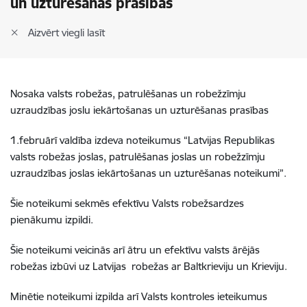
un uzturēšanas prasības
Aizvērt viegli lasīt
Nosaka valsts robežas, patrulēšanas un robežzīmju
uzraudzības joslu iekārtošanas un uzturēšanas prasības
1.februārī valdība izdeva noteikumus “Latvijas Republikas
valsts robežas joslas, patrulēšanas joslas un robežzīmju
uzraudzības joslas iekārtošanas un uzturēšanas noteikumi”.
Šie noteikumi sekmēs efektīvu Valsts robežsardzes
pienākumu izpildi.
Šie noteikumi veicinās arī ātru un efektīvu valsts ārējās
robežas izbūvi uz Latvijas robežas ar Baltkrieviju un Krieviju.
Minētie noteikumi izpilda arī Valsts kontroles ieteikumus