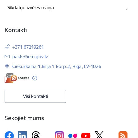
Sīkdatņu izvēles maiņa
Kontakti
+371 67219261
E-pasts:
pasts@iem.gov.lv
Čiekurkalna 1.līnija 1 korp.2, Rīga, LV-1026
Visi kontakti
Sekojiet mums