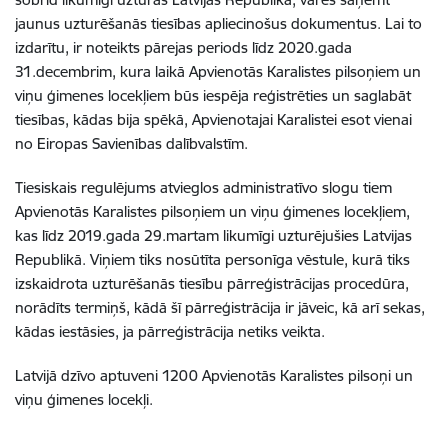
jaunus uzturēšanās tiesības apliecinošus dokumentus. Lai to
izdarītu, ir noteikts pārejas periods līdz 2020.gada
31.decembrim, kura laikā Apvienotās Karalistes pilsoņiem un
viņu ģimenes locekļiem būs iespēja reģistrēties un saglabāt
tiesības, kādas bija spēkā, Apvienotajai Karalistei esot vienai
no Eiropas Savienības dalībvalstīm.
Tiesiskais regulējums atvieglos administratīvo slogu tiem
Apvienotās Karalistes pilsoņiem un viņu ģimenes locekļiem,
kas līdz 2019.gada 29.martam likumīgi uzturējušies Latvijas
Republikā. Viņiem tiks nosūtīta personīga vēstule, kurā tiks
izskaidrota uzturēšanās tiesību pārreģistrācijas procedūra,
norādīts termiņš, kādā šī pārreģistrācija ir jāveic, kā arī sekas,
kādas iestāsies, ja pārreģistrācija netiks veikta.
Latvijā dzīvo aptuveni 1200 Apvienotās Karalistes pilsoņi un
viņu ģimenes locekļi.