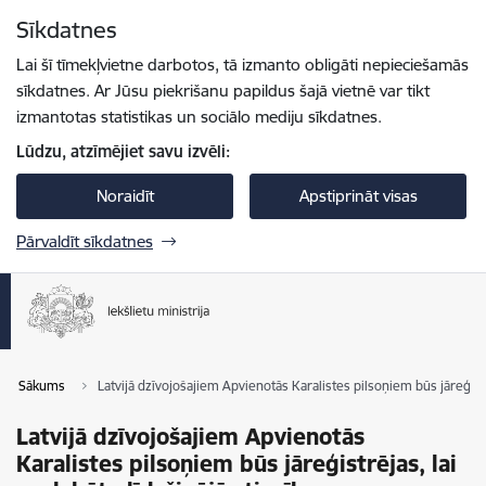
Pāriet uz lapas saturu
Sīkdatnes
Spied
lai meklētu
Enter
Lai šī tīmekļvietne darbotos, tā izmanto obligāti nepieciešamās
sīkdatnes. Ar Jūsu piekrišanu papildus šajā vietnē var tikt
izmantotas statistikas un sociālo mediju sīkdatnes.
Lūdzu, atzīmējiet savu izvēli:
Noraidīt
Apstiprināt visas
Pārvaldīt sīkdatnes
Sākums
Latvijā dzīvojošajiem Apvienotās Karalistes pilsoņiem būs jāreģistrē
Latvijā dzīvojošajiem Apvienotās
Karalistes pilsoņiem būs jāreģistrējas, lai