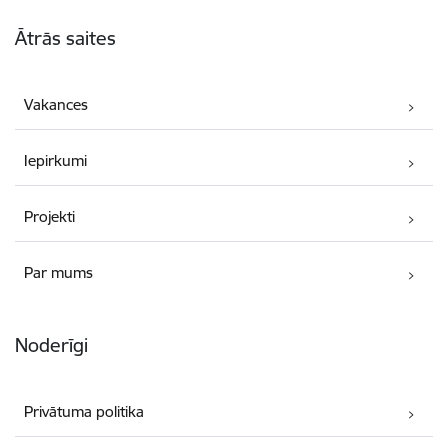
Kājene
Ātrās saites
Vakances
Iepirkumi
Projekti
Par mums
Noderīgi
Privātuma politika