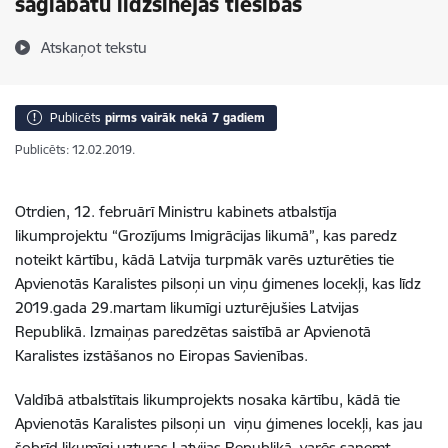
saglabātu līdzšinējās tiesības
Atskaņot tekstu
Publicēts
pirms vairāk nekā 7 gadiem
Publicēts: 12.02.2019.
Otrdien, 12. februārī Ministru kabinets atbalstīja
likumprojektu “Grozījums Imigrācijas likumā”, kas paredz
noteikt kārtību, kādā Latvija turpmāk varēs uzturēties tie
Apvienotās Karalistes pilsoņi un viņu ģimenes locekļi, kas līdz
2019.gada 29.martam likumīgi uzturējušies Latvijas
Republikā. Izmaiņas paredzētas saistībā ar Apvienotā
Karalistes izstāšanos no Eiropas Savienības.
Valdībā atbalstītais likumprojekts nosaka kārtību, kādā tie
Apvienotās Karalistes pilsoņi un viņu ģimenes locekļi, kas jau
šobrīd likumīgi uzturas Latvijas Republikā, varēs saņemt