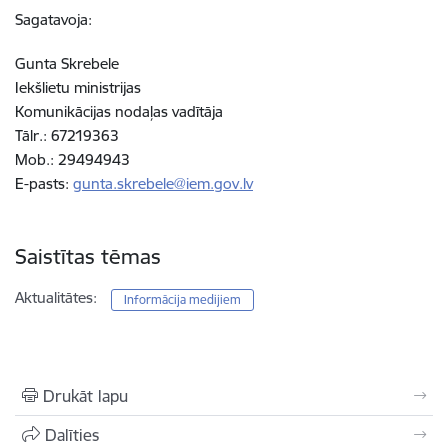
Sagatavoja:
Gunta Skrebele
Iekšlietu ministrijas
Komunikācijas nodaļas vadītāja
Tālr.: 67219363
Mob.: 29494943
E-pasts:
gunta.skrebele@iem.gov.lv
Saistītas tēmas
Aktualitātes:
Informācija medijiem
Drukāt lapu
Dalīties