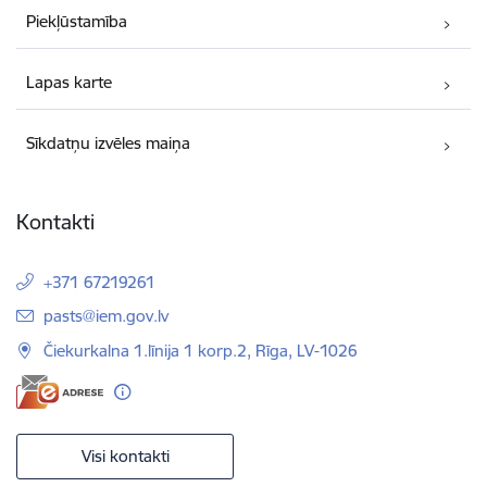
Piekļūstamība
Lapas karte
Sīkdatņu izvēles maiņa
Kontakti
+371 67219261
E-pasts:
pasts@iem.gov.lv
Čiekurkalna 1.līnija 1 korp.2, Rīga, LV-1026
Visi kontakti