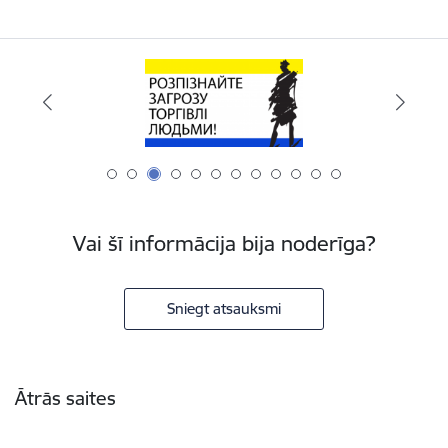
Vai šī informācija bija noderīga?
Sniegt atsauksmi
Kājene
Ātrās saites