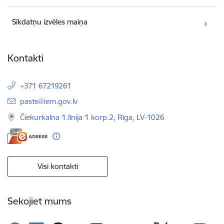
Sīkdatņu izvēles maiņa
Kontakti
+371 67219261
E-pasts:
pasts@iem.gov.lv
Čiekurkalna 1.līnija 1 korp.2, Rīga, LV-1026
Visi kontakti
Sekojiet mums