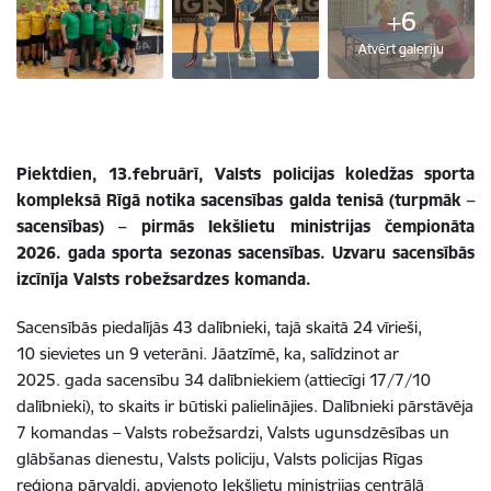
+6
Atvērt galeriju
Piektdien, 13.februārī, Valsts policijas koledžas sporta
kompleksā Rīgā notika sacensības galda tenisā
(turpmāk –
sacensības) – pirmās Iekšlietu ministrijas čempionāta
2026. gada sporta sezonas sacensības. Uzvaru sacensībās
izcīnīja Valsts robežsardzes komanda.
Sacensībās piedalījās 43 dalībnieki, tajā skaitā 24 vīrieši,
10 sievietes un 9 veterāni. Jāatzīmē, ka, salīdzinot ar
2025. gada sacensību 34 dalībniekiem (attiecīgi 17/7/10
dalībnieki), to skaits ir būtiski palielinājies. Dalībnieki pārstāvēja
7 komandas – Valsts robežsardzi, Valsts ugunsdzēsības un
glābšanas dienestu, Valsts policiju, Valsts policijas Rīgas
reģiona pārvaldi, apvienoto Iekšlietu ministrijas centrālā