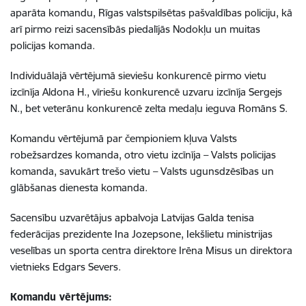
aparāta komandu, Rīgas valstspilsētas pašvaldības policiju, kā
arī pirmo reizi sacensībās piedalījās Nodokļu un muitas
policijas komanda.
Individuālajā vērtējumā sieviešu konkurencē pirmo vietu
izcīnīja Aldona H., vīriešu konkurencē uzvaru izcīnīja Sergejs
N., bet veterānu konkurencē zelta medaļu ieguva Romāns S.
Komandu vērtējumā par čempioniem kļuva Valsts
robežsardzes komanda, otro vietu izcīnīja – Valsts policijas
komanda, savukārt trešo vietu – Valsts ugunsdzēsības un
glābšanas dienesta komanda.
Sacensību uzvarētājus apbalvoja Latvijas Galda tenisa
federācijas prezidente Ina Jozepsone, Iekšlietu ministrijas
veselības un sporta centra direktore Irēna Misus un direktora
vietnieks Edgars Severs.
Komandu vērtējums: