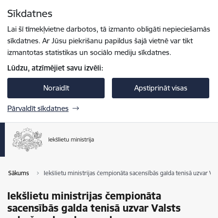
Pāriet uz lapas saturu
Sīkdatnes
Spied
lai meklētu
Enter
Lai šī tīmekļvietne darbotos, tā izmanto obligāti nepieciešamās
sīkdatnes. Ar Jūsu piekrišanu papildus šajā vietnē var tikt
izmantotas statistikas un sociālo mediju sīkdatnes.
Lūdzu, atzīmējiet savu izvēli:
Noraidīt
Apstiprināt visas
Pārvaldīt sīkdatnes
Sākums
Iekšlietu ministrijas čempionāta sacensībās galda tenisā uzvar V
Iekšlietu ministrijas čempionāta
sacensībās galda tenisā uzvar Valsts