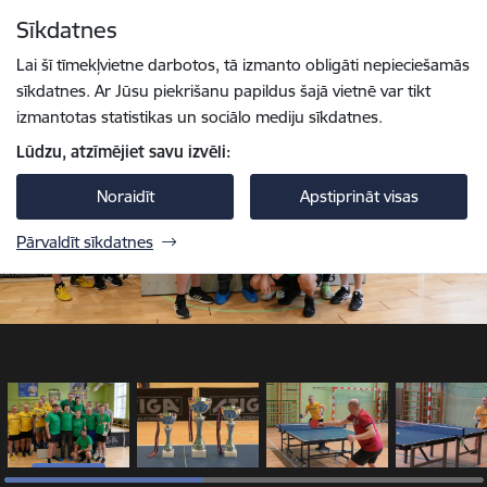
Pāriet uz lapas saturu
Sīkdatnes
1 / 9
Spied
lai meklētu
Enter
Lai šī tīmekļvietne darbotos, tā izmanto obligāti nepieciešamās
sīkdatnes. Ar Jūsu piekrišanu papildus šajā vietnē var tikt
izmantotas statistikas un sociālo mediju sīkdatnes.
Lūdzu, atzīmējiet savu izvēli:
Noraidīt
Apstiprināt visas
Pārvaldīt sīkdatnes