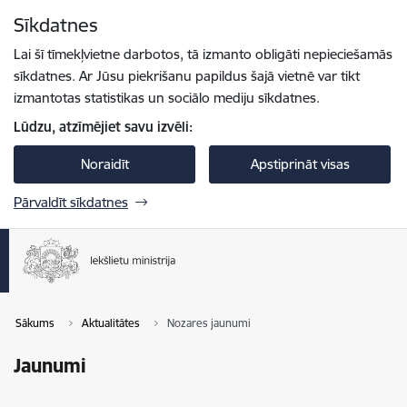
Pāriet uz lapas saturu
Sīkdatnes
Spied
lai meklētu
Enter
Lai šī tīmekļvietne darbotos, tā izmanto obligāti nepieciešamās
sīkdatnes. Ar Jūsu piekrišanu papildus šajā vietnē var tikt
izmantotas statistikas un sociālo mediju sīkdatnes.
Lūdzu, atzīmējiet savu izvēli:
Noraidīt
Apstiprināt visas
Pārvaldīt sīkdatnes
Sākums
Aktualitātes
Nozares jaunumi
Jaunumi