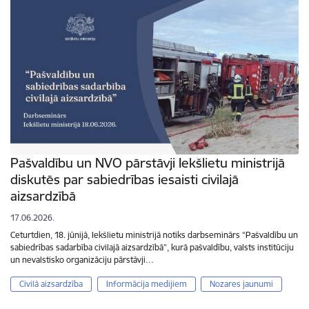
Pašvaldību un NVO pārstāvji Iekšlietu ministrijā
diskutēs par sabiedrības iesaisti civilajā
aizsardzībā
17.06.2026.
Ceturtdien, 18. jūnijā, Iekšlietu ministrijā notiks darbseminārs “Pašvaldību un
sabiedrības sadarbība civilajā aizsardzībā”, kurā pašvaldību, valsts institūciju
un nevalstisko organizāciju pārstāvji…
Civilā aizsardzība
Informācija medijiem
Nozares jaunumi