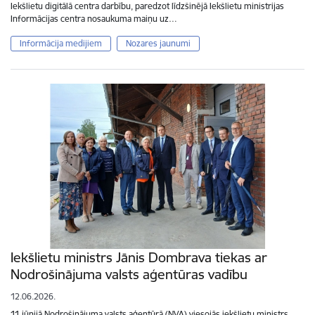
Iekšlietu digitālā centra darbību, paredzot līdzšinējā Iekšlietu ministrijas
Informācijas centra nosaukuma maiņu uz…
Informācija medijiem
Nozares jaunumi
Iekšlietu ministrs Jānis Dombrava tiekas ar
Nodrošinājuma valsts aģentūras vadību
12.06.2026.
11.jūnijā Nodrošinājuma valsts aģentūrā (NVA) viesojās iekšlietu ministrs