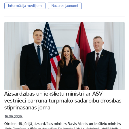
Informācija medijiem
Nozares jaunumi
Aizsardzības un iekšlietu ministri ar ASV
vēstnieci pārrunā turpmāko sadarbību drošības
stiprināšanas jomā
16.06.2026.
Otrdien, 16. jūnijā, aizsardzības ministrs Raivis Melnis un iekšlietu ministrs
Jānis Dombrava tikās ar Amerikas Savienoto Valstu vēstnieci Latvijā Melisu