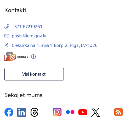
Kontakti
+371 67219261
E-pasts:
pasts@iem.gov.lv
Čiekurkalna 1.līnija 1 korp.2, Rīga, LV-1026
Visi kontakti
Sekojiet mums