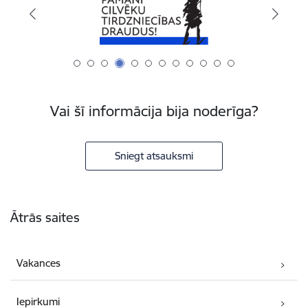
Vai šī informācija bija noderīga?
Sniegt atsauksmi
Kājene
Ātrās saites
Vakances
Iepirkumi