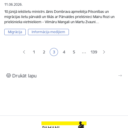
11.06.2026.
10.jūnijā iekšlietu ministrs Jānis Dombrava apmeklēja Pilsonības un
migrācijas lietu pārvaldi un tikās ar Pārvaldes priekšnieci Mairu Rozi un
priekšnieka vietniekiem – Vilmāru Mangali un Martu Zvauni…
Migrācija
Informācija medijiem
Lapošana
…
1
2
3
4
5
139
Lapa
Lapa
Pašreizējā lapa
Lapa
Lapa
Drukāt lapu