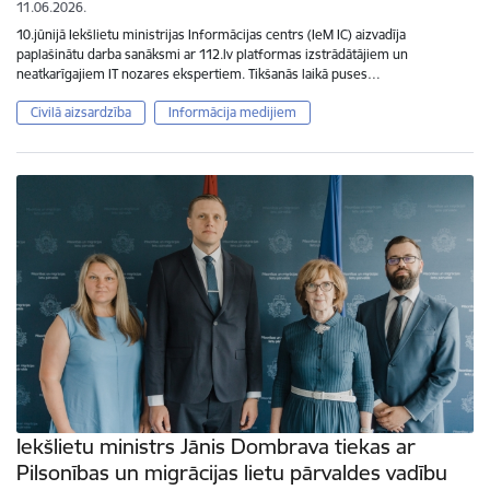
11.06.2026.
10.jūnijā Iekšlietu ministrijas Informācijas centrs (IeM IC) aizvadīja
paplašinātu darba sanāksmi ar 112.lv platformas izstrādātājiem un
neatkarīgajiem IT nozares ekspertiem. Tikšanās laikā puses…
Civilā aizsardzība
Informācija medijiem
Iekšlietu ministrs Jānis Dombrava tiekas ar
Pilsonības un migrācijas lietu pārvaldes vadību