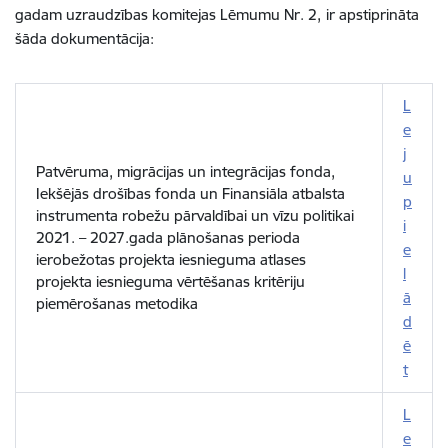
gadam uzraudzības komitejas Lēmumu Nr. 2,
ir apstiprināta
šāda dokumentācija:
L
e
j
Patvēruma, migrācijas un integrācijas fonda,
u
Iekšējās drošības fonda un Finansiāla atbalsta
p
instrumenta robežu pārvaldībai un vīzu politikai
i
2021. – 2027.gada plānošanas perioda
e
ierobežotas projekta iesnieguma atlases
l
projekta iesnieguma vērtēšanas kritēriju
ā
piemērošanas metodika
d
ē
t
L
e