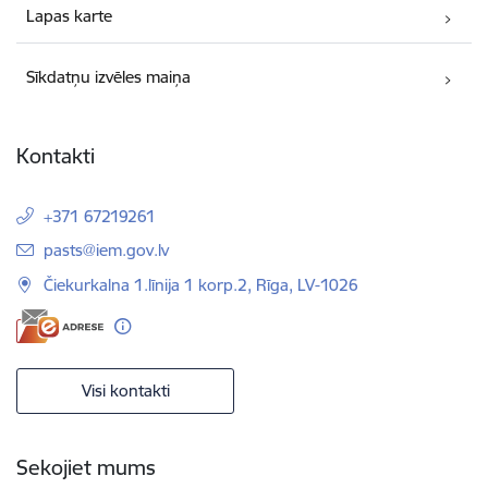
Lapas karte
Sīkdatņu izvēles maiņa
Kontakti
+371 67219261
E-pasts:
pasts@iem.gov.lv
Čiekurkalna 1.līnija 1 korp.2, Rīga, LV-1026
Visi kontakti
Sekojiet mums