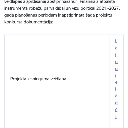
veidlapas aizpildīšanai apstiprināšanu", Finansiāla atbalsta
instrumenta robežu pārvaldībai un vīzu politikai 2021.-2027.
gada plānošanas periodam ir apstiprināta šāda projektu
konkursa dokumentācija
:
L
e
j
u
p
i
Projekta iesnieguma veidlapa
e
l
ā
d
ē
t