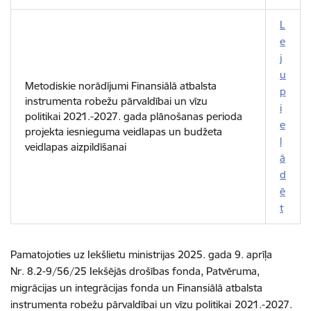
L
e
j
u
Metodiskie norādījumi Finansiālā atbalsta
p
instrumenta robežu pārvaldībai un vīzu
i
politikai 2021.-2027. gada plānošanas perioda
e
projekta iesnieguma veidlapas un budžeta
l
veidlapas aizpildīšanai
ā
d
ē
t
Pamatojoties uz Iekšlietu ministrijas 2025. gada 9. aprīļa
Nr. 8.2-9/56/25 Iekšējās drošības fonda, Patvēruma,
migrācijas un integrācijas fonda un Finansiālā atbalsta
instrumenta robežu pārvaldībai un vīzu politikai
2021.-2027.