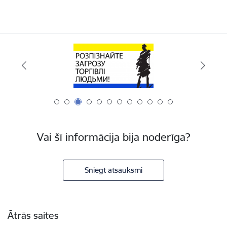
Vai šī informācija bija noderīga?
Sniegt atsauksmi
Kājene
Ātrās saites