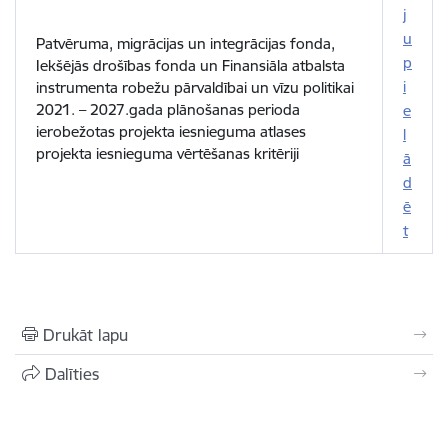
j
u
Patvēruma, migrācijas un integrācijas fonda,
p
Iekšējās drošības fonda un Finansiāla atbalsta
i
instrumenta robežu pārvaldībai un vīzu politikai
2021. – 2027.gada plānošanas perioda
e
ierobežotas projekta iesnieguma atlases
l
projekta iesnieguma vērtēšanas kritēriji
ā
d
ē
t
Drukāt lapu
Dalīties