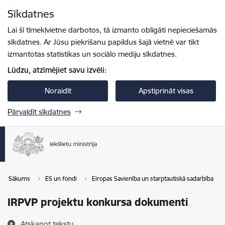
Pāriet uz lapas saturu
Sīkdatnes
Spied
lai meklētu
Enter
Lai šī tīmekļvietne darbotos, tā izmanto obligāti nepieciešamās
sīkdatnes. Ar Jūsu piekrišanu papildus šajā vietnē var tikt
izmantotas statistikas un sociālo mediju sīkdatnes.
Lūdzu, atzīmējiet savu izvēli:
Noraidīt
Apstiprināt visas
Pārvaldīt sīkdatnes
Sākums
ES un fondi
Eiropas Savienība un starptautiskā sadarbība
IRPVP projektu konkursa dokumenti
Atskaņot tekstu