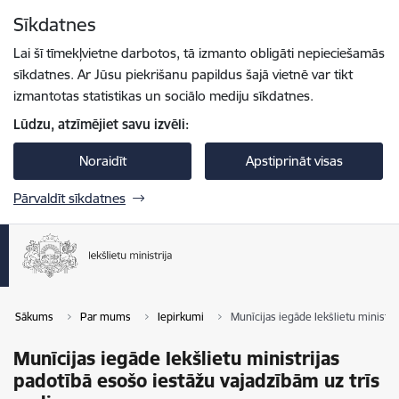
Pāriet uz lapas saturu
Sīkdatnes
Spied
lai meklētu
Enter
Lai šī tīmekļvietne darbotos, tā izmanto obligāti nepieciešamās
sīkdatnes. Ar Jūsu piekrišanu papildus šajā vietnē var tikt
izmantotas statistikas un sociālo mediju sīkdatnes.
Lūdzu, atzīmējiet savu izvēli:
Noraidīt
Apstiprināt visas
Pārvaldīt sīkdatnes
Sākums
Par mums
Iepirkumi
Munīcijas iegāde Iekšlietu ministr
Munīcijas iegāde Iekšlietu ministrijas
padotībā esošo iestāžu vajadzībām uz trīs