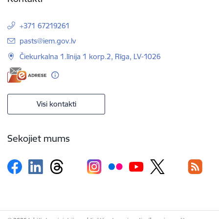
+371 67219261
E-pasts:
pasts@iem.gov.lv
Čiekurkalna 1.līnija 1 korp.2, Rīga, LV-1026
Visi kontakti
Sekojiet mums