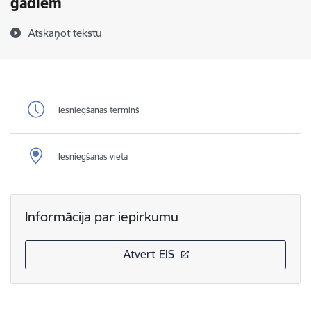
gadiem
Atskaņot tekstu
Iesniegšanas termiņš
Iesniegšanas vieta
Informācija par iepirkumu
Atvērt EIS