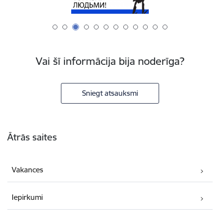
Vai šī informācija bija noderīga?
Sniegt atsauksmi
Kājene
Ātrās saites
Vakances
Iepirkumi