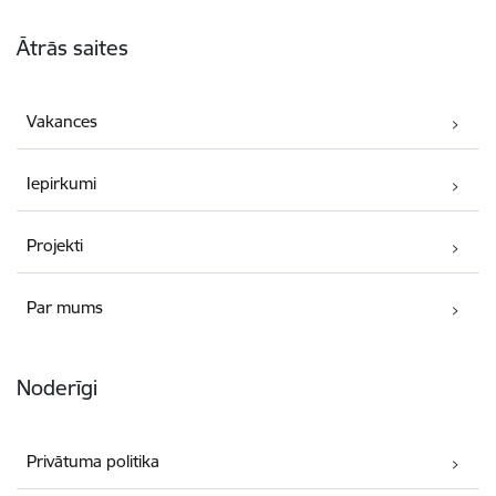
Kājene
Ātrās saites
Vakances
Iepirkumi
Projekti
Par mums
Noderīgi
Privātuma politika