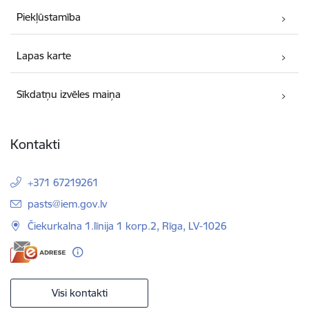
Piekļūstamība
Lapas karte
Sīkdatņu izvēles maiņa
Kontakti
+371 67219261
E-pasts:
pasts@iem.gov.lv
Čiekurkalna 1.līnija 1 korp.2, Rīga, LV-1026
Visi kontakti