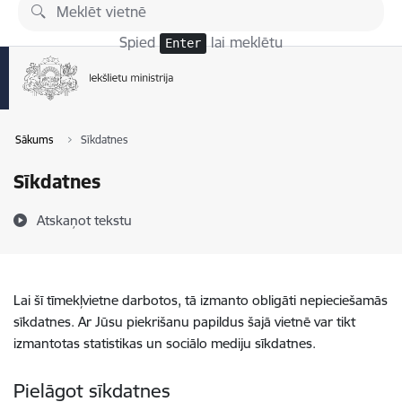
Pāriet uz lapas saturu
Spied
lai meklētu
Enter
Sākums
Sīkdatnes
Sīkdatnes
Atskaņot tekstu
Lai šī tīmekļvietne darbotos, tā izmanto obligāti nepieciešamās
sīkdatnes. Ar Jūsu piekrišanu papildus šajā vietnē var tikt
izmantotas statistikas un sociālo mediju sīkdatnes.
Pielāgot sīkdatnes