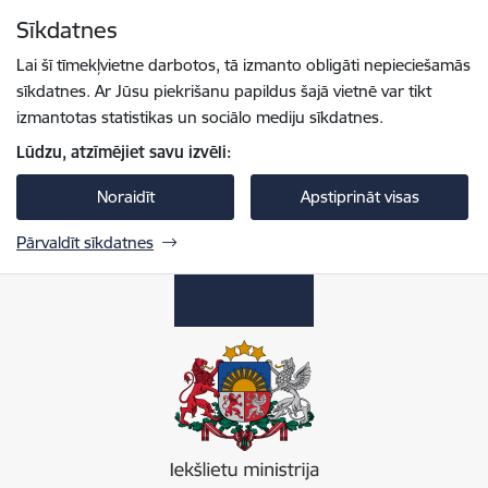
Pāriet uz lapas saturu
Sīkdatnes
Spied
lai meklētu
Enter
Lai šī tīmekļvietne darbotos, tā izmanto obligāti nepieciešamās
sīkdatnes. Ar Jūsu piekrišanu papildus šajā vietnē var tikt
izmantotas statistikas un sociālo mediju sīkdatnes.
Lūdzu, atzīmējiet savu izvēli:
Noraidīt
Apstiprināt visas
Pārvaldīt sīkdatnes
Iekšlietu ministrija