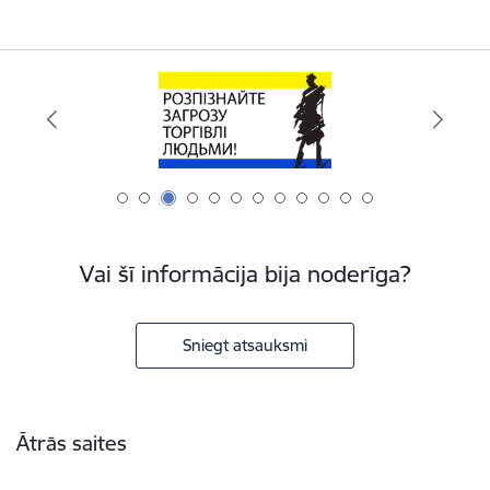
Vai šī informācija bija noderīga?
Sniegt atsauksmi
Kājene
Ātrās saites