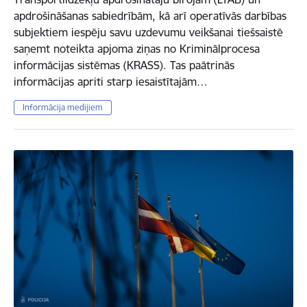
apdrošināšanas sabiedrībām, kā arī operatīvās darbības
subjektiem iespēju savu uzdevumu veikšanai tiešsaistē
saņemt noteikta apjoma ziņas no Kriminālprocesa
informācijas sistēmas (KRASS). Tas paātrinās
informācijas apriti starp iesaistītajām…
Informācija medijiem