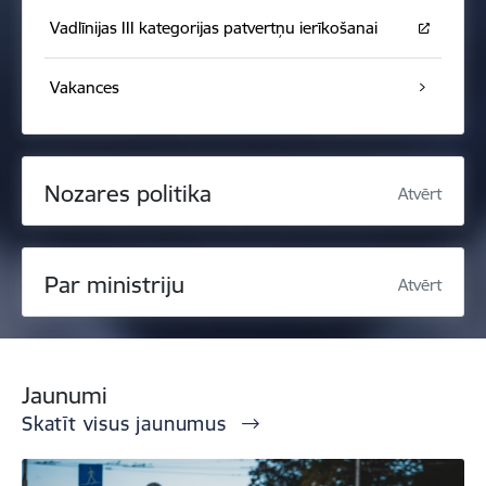
Vadlīnijas III kategorijas patvertņu ierīkošanai
Vakances
Nozares politika
Atvērt
Par ministriju
Atvērt
Jaunumi
Skatīt visus jaunumus