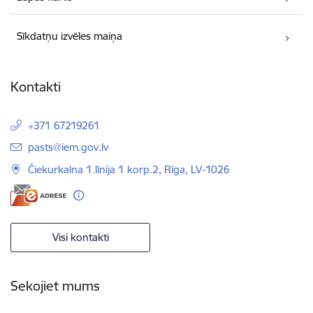
Sīkdatņu izvēles maiņa
Kontakti
+371 67219261
E-pasts:
pasts@iem.gov.lv
Čiekurkalna 1.līnija 1 korp.2, Rīga, LV-1026
Visi kontakti
Sekojiet mums