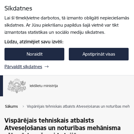
Pāriet uz lapas saturu
Sīkdatnes
Spied
lai meklētu
Enter
Lai šī tīmekļvietne darbotos, tā izmanto obligāti nepieciešamās
sīkdatnes. Ar Jūsu piekrišanu papildus šajā vietnē var tikt
izmantotas statistikas un sociālo mediju sīkdatnes.
Lūdzu, atzīmējiet savu izvēli:
Noraidīt
Apstiprināt visas
Pārvaldīt sīkdatnes
Sākums
Vispārējais tehniskais atbalsts Atveseļošanas un noturības mehāni
Vispārējais tehniskais atbalsts
Atveseļošanas un noturības mehānisma