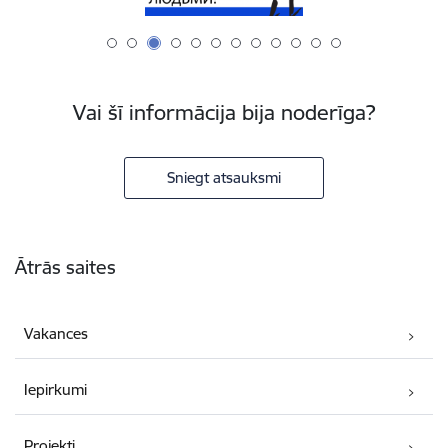
Vai šī informācija bija noderīga?
Sniegt atsauksmi
Kājene
Ātrās saites
Vakances
Iepirkumi
Projekti