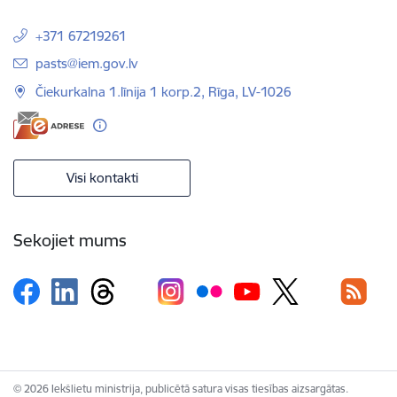
+371 67219261
E-pasts:
pasts@iem.gov.lv
Čiekurkalna 1.līnija 1 korp.2, Rīga, LV-1026
Visi kontakti
Sekojiet mums
© 2026 Iekšlietu ministrija, publicētā satura visas tiesības aizsargātas.