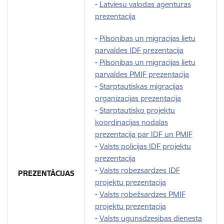
-
Latviesu valodas agenturas
prezentacija
-
Pilsonibas un migracijas lietu
parvaldes IDF prezentacija
-
Pilsonibas un migracijas lietu
parvaldes PMIF prezentacija
-
Starptautiskas migracijas
organizacijas prezentacija
-
Starptautisko projektu
koordinacijas nodalas
prezentacija par IDF un PMIF
-
Valsts policijas IDF projektu
prezentacija
-
Valsts robezsardzes IDF
PREZENTĀCIJAS
projektu prezentacija
-
Valsts robežsardzes PMIF
projektu prezentacija
-
Valsts ugunsdzesibas dienesta