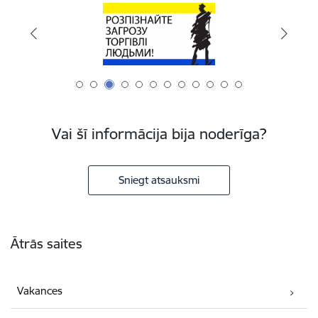
Vai šī informācija bija noderīga?
Sniegt atsauksmi
Kājene
Ātrās saites
Vakances