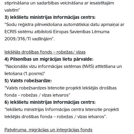
stiprināšana un sadarbības veicināšana ar iesaistītajām
valstīm”
3) Iekšlietu ministrijas Informācijas centrs:
“Sodu reģistra pilnveidošana automātiskai datu apmaiņai ar
ECRIS sistēmu atbilstoši Eiropas Savienības Lēmuma
2009/316/TI vadlīnijām”.
Iekšējās drošības fonds – robežas/ vīzas
4) Pilsonības un migrācijas lietu pārvalde:
“Nacionālās vīzu informācijas sistēmas (NVIS) attīstīšana un
lietošana (1.posms)”
5) Valsts robežsardze:
“Valsts robežsardzes īstenotie projekti Iekšējās drošības
fonda – robežas / vīzas ietvaros”
6) Iekšlietu ministrijas Informācijas centrs:
“Iekšlietu ministrijas Informācijas centra īstenotie projekti
Iekšējās drošības fonda – robežas / vīzas ietvaros”.
Patvēruma, migrācijas un integrācijas fonds