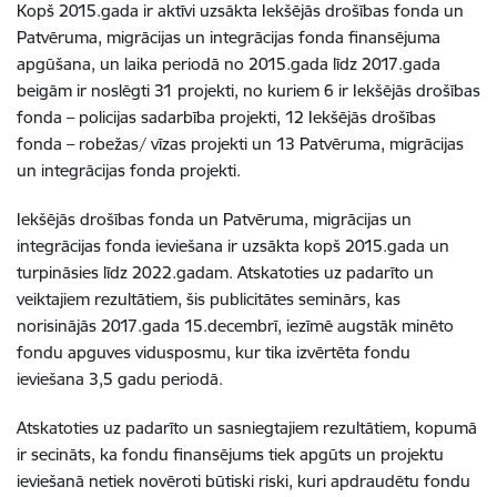
Kopš 2015.gada ir aktīvi uzsākta Iekšējās drošības fonda un
Patvēruma, migrācijas un integrācijas fonda finansējuma
apgūšana, un laika periodā no 2015.gada līdz 2017.gada
beigām ir noslēgti 31 projekti, no kuriem 6 ir Iekšējās drošības
fonda – policijas sadarbība projekti, 12 Iekšējās drošības
fonda – robežas/ vīzas projekti un 13 Patvēruma, migrācijas
un integrācijas fonda projekti.
Iekšējās drošības fonda un Patvēruma, migrācijas un
integrācijas fonda ieviešana ir uzsākta kopš 2015.gada un
turpināsies līdz 2022.gadam. Atskatoties uz padarīto un
veiktajiem rezultātiem, šis publicitātes seminārs, kas
norisinājās 2017.gada 15.decembrī, iezīmē augstāk minēto
fondu apguves vidusposmu, kur tika izvērtēta fondu
ieviešana 3,5 gadu periodā.
Atskatoties uz padarīto un sasniegtajiem rezultātiem, kopumā
ir secināts, ka fondu finansējums tiek apgūts un projektu
ieviešanā netiek novēroti būtiski riski, kuri apdraudētu fondu