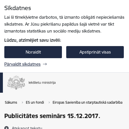
Pāriet uz lapas saturu
Sīkdatnes
Spied
lai meklētu
Enter
Lai šī tīmekļvietne darbotos, tā izmanto obligāti nepieciešamās
sīkdatnes. Ar Jūsu piekrišanu papildus šajā vietnē var tikt
izmantotas statistikas un sociālo mediju sīkdatnes.
Lūdzu, atzīmējiet savu izvēli:
Noraidīt
Apstiprināt visas
Pārvaldīt sīkdatnes
Sākums
ES un fondi
Eiropas Savienība un starptautiskā sadarbība
Publicitātes seminārs 15.12.2017.
Atskaņot tekstu