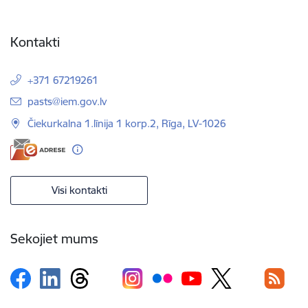
Kontakti
+371 67219261
E-pasts:
pasts@iem.gov.lv
Čiekurkalna 1.līnija 1 korp.2, Rīga, LV-1026
Visi kontakti
Sekojiet mums