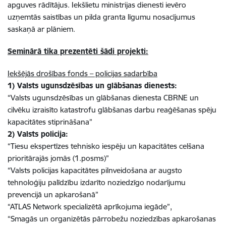
apguves rādītājus. Iekšlietu ministrijas dienesti ievēro
uzņemtās saistības un pilda granta līgumu nosacījumus
saskaņā ar plāniem.
Seminārā tika prezentēti šādi projekti:
Iekšējās drošības fonds – policijas sadarbība
1) Valsts ugunsdzēsības un glābšanas dienests:
“Valsts ugunsdzēsības un glābšanas dienesta CBRNE un
cilvēku izraisīto katastrofu glābšanas darbu reaģēšanas spēju
kapacitātes stiprināšana”
2) Valsts policija:
“Tiesu ekspertīzes tehnisko iespēju un kapacitātes celšana
prioritārajās jomās (1.posms)”
“Valsts policijas kapacitātes pilnveidošana ar augsto
tehnoloģiju palīdzību izdarīto noziedzīgo nodarījumu
prevencijā un apkarošanā”
“ATLAS Network specializētā aprīkojuma iegāde”,
“Smagās un organizētās pārrobežu noziedzības apkarošanas