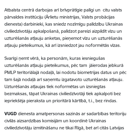
Atbalsta centrā darbojas arī brīvprātīgie palīgi un citu valsts
pārvaldes institūciju (Ārlietu ministrijas, Valsts probācijas
dienesta) darbinieki, kas sniedz nozīmīgu palīdzību Ukrainas
civiliedzīvotāju apkalpošanā, palīdzot pareizi aizpildīt vīzu un
uzturēšanās atļauju anketas, pieņemot vīzu un uzturēšanās
atļauju pieteikumus, kā arī izsniedzot jau noformētās vīzas.
Svarīgi ņemt vērā, ka personām, kuras iesniegušas
uzturēšanās atļauju pieteikumus, pēc tam jāierodas jebkurā
PMLP teritoriālajā nodaļā, lai nodotu biometrijas datus un pēc
tam šajā nodaļā arī saņemtu izgatavoto uzturēšanās atļauju.
Uzturēšanās atļaujas tiek noformētas un izsniegtas
bezmaksas, tāpat Ukrainas civiliedzīvotāji tiek apkalpoti bez
iepriekšēja pieraksta un prioritārā kārtībā, t.i., bez rindas.
VUGD
dienesta amatpersonas sazinās ar sadarbības teritoriju
civilās aizsardzības komisijām un koordinē Ukrainas
civiliedzīvotāju izmitināšanu ne tikai Rīgā, bet arī citās Latvijas