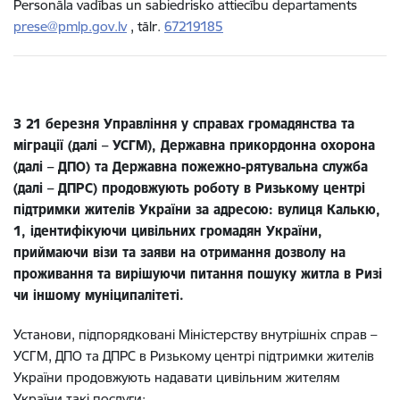
Personāla vadības un sabiedrisko attiecību departaments
prese@pmlp.gov.lv
, tālr.
67219185
З 21 березня Управління у справах громадянства та
міграції (далі – УСГМ), Державна прикордонна охорона
(далі – ДПО) та Державна пожежно-рятувальна служба
(далі – ДПРС) продовжують роботу в Ризькому центрі
підтримки жителів України за адресою: вулиця Калькю,
1, ідентифікуючи цивільних громадян України,
приймаючи візи та заяви на отримання дозволу на
проживання та вирішуючи питання пошуку житла в Ризі
чи іншому муніципалітеті.
Установи, підпорядковані Міністерству внутрішніх справ –
УСГМ, ДПО та ДПРС в Ризькому центрі підтримки жителів
України продовжують надавати цивільним жителям
України такі послуги: