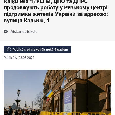
Kaļķu ielā 1/УСГМ, ДПО та ДПРС
продовжують роботу у Ризькому центрі
підтримки жителів України за адресою:
вулиця Калькю, 1
Atskaņot tekstu
Publicēts
pirms vairāk nekā 4 gadiem
Publicēts: 23.03.2022.