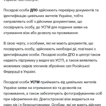
Посадові особи
ДПО
здійснюють перевірку документів та
ідентифікацію цивільних жителів України, тобто
направляють осіб з дійсними документами, що
посвідчують особу, до УСГМ для подання заяви на
отримання візи або дозволу на проживання.
В свою чергу, з особами, які не мають документів, що
посвідчують особу, здійснюють необхідні дії, пов’язані з
ідентифікацією особи. Посадові особи ДПО в центрі також
надають підтримку у видачі віз УСГП, а також виявляють
можливих свідків злочинів збройних сил Російської
Федерації в Україні.
Посадові особи
УСГМ
приймають від цивільних жителів
України заяви на отримання віз та дозволів на
проживання, а також забезпечують фотографуванням осіб
при оформлення віз. Довгострокові візи видаються на
один рік і є безкоштовними. Особам, які не мають дійсних