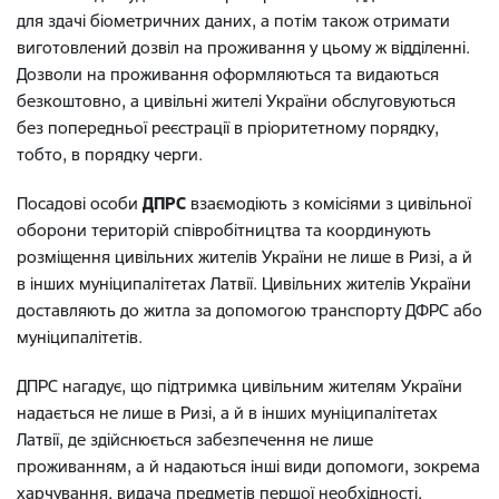
для здачі біометричних даних, а потім також отримати
виготовлений дозвіл на проживання у цьому ж відділенні.
Дозволи на проживання оформляються та видаються
безкоштовно, а цивільні жителі України обслуговуються
без попередньої реєстрації в пріоритетному порядку,
тобто, в порядку черги.
Посадові особи
ДПРС
взаємодіють з комісіями з цивільної
оборони територій співробітництва та координують
розміщення цивільних жителів України не лише в Ризі, а й
в інших муніципалітетах Латвії. Цивільних жителів України
доставляють до житла за допомогою транспорту ДФРС або
муніципалітетів.
ДПРС нагадує, що підтримка цивільним жителям України
надається не лише в Ризі, а й в інших муніципалітетах
Латвії, де здійснюється забезпечення не лише
проживанням, а й надаються інші види допомоги, зокрема
харчування, видача предметів першої необхідності,