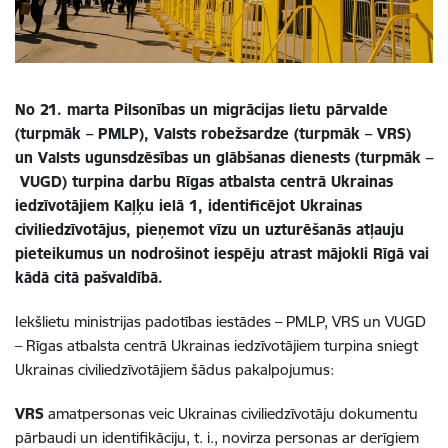
No 21. marta Pilsonības un migrācijas lietu pārvalde
(turpmāk – PMLP), Valsts robežsardze (turpmāk – VRS)
un Valsts ugunsdzēsības un glābšanas dienests (turpmāk
–
VUGD) turpina darbu Rīgas atbalsta centrā Ukrainas
iedzīvotājiem Kaļķu ielā 1, identificējot Ukrainas
civiliedzīvotājus, pieņemot vīzu un uzturēšanās atļauju
pieteikumus un nodrošinot iespēju atrast mājokli Rīgā vai
kādā citā pašvaldībā.
Iekšlietu ministrijas padotības iestādes – PMLP, VRS un VUGD
– Rīgas atbalsta centrā Ukrainas iedzīvotājiem turpina sniegt
Ukrainas civiliedzīvotājiem šādus pakalpojumus:
VRS
amatpersonas veic Ukrainas civiliedzīvotāju dokumentu
pārbaudi un identifikāciju, t. i., novirza personas ar derīgiem