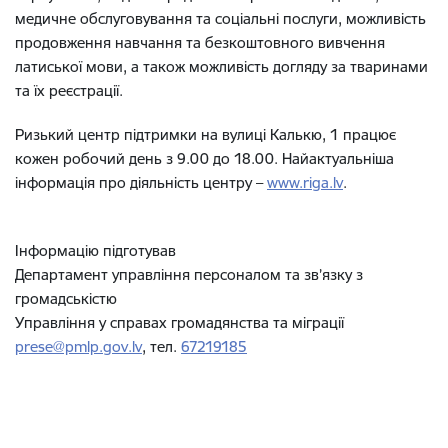
медичне обслуговування та соціальні послуги, можливість
продовження навчання та безкоштовного вивчення
латиської мови, а також можливість догляду за тваринами
та їх реєстрації.
Ризький центр підтримки на вулиці Калькю, 1 працює
кожен робочий день з 9.00 до 18.00. Найактуальніша
інформація про діяльність центру –
www.riga.lv
.
Інформацію підготував
Департамент управління персоналом та зв’язку з
громадськістю
Управління у справах громадянства та міграції
prese@pmlp.gov.lv
, тел.
67219185