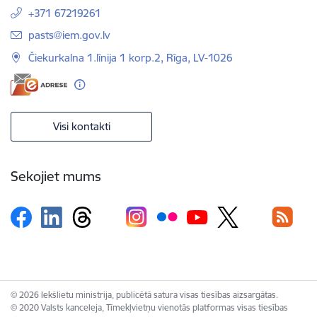
+371 67219261
E-pasts:
pasts@iem.gov.lv
Čiekurkalna 1.līnija 1 korp.2, Rīga, LV-1026
Visi kontakti
Sekojiet mums
© 2026 Iekšlietu ministrija, publicētā satura visas tiesības aizsargātas.
© 2020 Valsts kanceleja, Tīmekļvietņu vienotās platformas visas tiesības