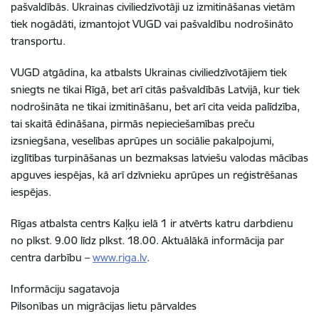
pašvaldībās. Ukrainas civiliedzīvotāji uz izmitināšanas vietām
tiek nogādāti, izmantojot VUGD vai pašvaldību nodrošināto
transportu.
VUGD atgādina, ka atbalsts Ukrainas civiliedzīvotājiem tiek
sniegts ne tikai Rīgā, bet arī citās pašvaldībās Latvijā, kur tiek
nodrošināta ne tikai izmitināšanu, bet arī cita veida palīdzība,
tai skaitā ēdināšana, pirmās nepieciešamības preču
izsniegšana, veselības aprūpes un sociālie pakalpojumi,
izglītības turpināšanas un bezmaksas latviešu valodas mācības
apguves iespējas, kā arī dzīvnieku aprūpes un reģistrēšanas
iespējas.
Rīgas atbalsta centrs Kaļķu ielā 1 ir atvērts katru darbdienu
no plkst. 9.00 līdz plkst. 18.00. Aktuālākā informācija par
centra darbību –
www.riga.lv
.
Informāciju sagatavoja
Pilsonības un migrācijas lietu pārvaldes