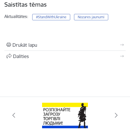
Saistītas tēmas
Aktualitātes:
#StandWithUkraine
Nozares jaunumi
Drukāt lapu
Dalīties