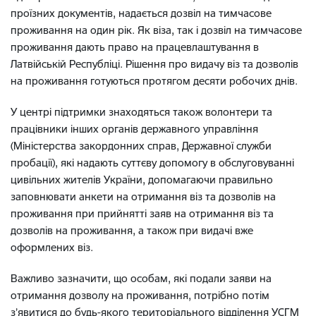
проїзних документів, надається дозвіл на тимчасове
проживання на один рік. Як віза, так і дозвіл на тимчасове
проживання дають право на працевлаштування в
Латвійській Республіці. Рішення про видачу віз та дозволів
на проживання готуються протягом десяти робочих днів.
У центрі підтримки знаходяться також волонтери та
працівники інших органів державного управління
(Міністерства закордонних справ, Державної служби
пробації), які надають суттєву допомогу в обслуговуванні
цивільних жителів України, допомагаючи правильно
заповнювати анкети на отримання віз та дозволів на
проживання при прийнятті заяв на отримання віз та
дозволів на проживання, а також при видачі вже
оформлених віз.
Важливо зазначити, що особам, які подали заяви на
отримання дозволу на проживання, потрібно потім
з’явитися до будь-якого територіального відділення УСГМ