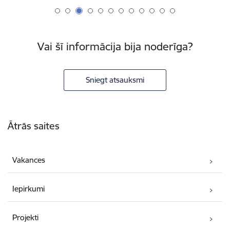
Vai šī informācija bija noderīga?
Sniegt atsauksmi
Kājene
Ātrās saites
Vakances
Iepirkumi
Projekti