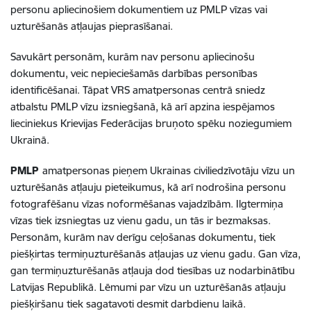
personu apliecinošiem dokumentiem uz PMLP vīzas vai
uzturēšanās atļaujas pieprasīšanai.
Savukārt personām, kurām nav personu apliecinošu
dokumentu, veic nepieciešamās darbības personības
identificēšanai. Tāpat VRS amatpersonas centrā sniedz
atbalstu PMLP vīzu izsniegšanā, kā arī apzina iespējamos
lieciniekus Krievijas Federācijas bruņoto spēku noziegumiem
Ukrainā.
PMLP
amatpersonas pieņem Ukrainas civiliedzīvotāju vīzu un
uzturēšanās atļauju pieteikumus, kā arī nodrošina personu
fotografēšanu vīzas noformēšanas vajadzībām. Ilgtermiņa
vīzas tiek izsniegtas uz vienu gadu, un tās ir bezmaksas.
Personām, kurām nav derīgu ceļošanas dokumentu, tiek
piešķirtas termiņuzturēšanās atļaujas uz vienu gadu. Gan vīza,
gan termiņuzturēšanās atļauja dod tiesības uz nodarbinātību
Latvijas Republikā. Lēmumi par vīzu un uzturēšanās atļauju
piešķiršanu tiek sagatavoti desmit darbdienu laikā.