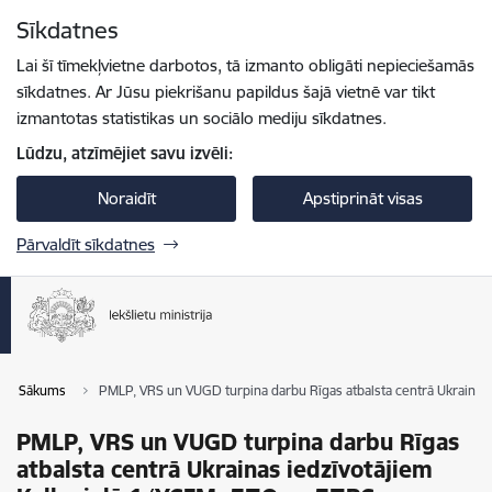
Pāriet uz lapas saturu
Sīkdatnes
Spied
lai meklētu
Enter
Lai šī tīmekļvietne darbotos, tā izmanto obligāti nepieciešamās
sīkdatnes. Ar Jūsu piekrišanu papildus šajā vietnē var tikt
izmantotas statistikas un sociālo mediju sīkdatnes.
Lūdzu, atzīmējiet savu izvēli:
Noraidīt
Apstiprināt visas
Pārvaldīt sīkdatnes
Sākums
PMLP, VRS un VUGD turpina darbu Rīgas atbalsta centrā Ukraina
PMLP, VRS un VUGD turpina darbu Rīgas
atbalsta centrā Ukrainas iedzīvotājiem