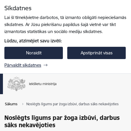
Pāriet uz lapas saturu
Sīkdatnes
Spied
lai meklētu
Enter
Lai šī tīmekļvietne darbotos, tā izmanto obligāti nepieciešamās
sīkdatnes. Ar Jūsu piekrišanu papildus šajā vietnē var tikt
izmantotas statistikas un sociālo mediju sīkdatnes.
Lūdzu, atzīmējiet savu izvēli:
Noraidīt
Apstiprināt visas
Pārvaldīt sīkdatnes
Sākums
Noslēgts līgums par žoga izbūvi, darbus sāks nekavējoties
Noslēgts līgums par žoga izbūvi, darbus
sāks nekavējoties