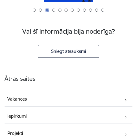
Vai šī informācija bija noderīga?
Sniegt atsauksmi
Kājene
Ātrās saites
Vakances
Iepirkumi
Projekti