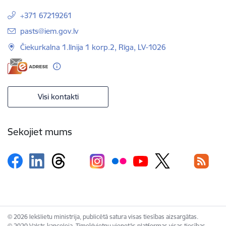
+371 67219261
E-pasts:
pasts@iem.gov.lv
Čiekurkalna 1.līnija 1 korp.2, Rīga, LV-1026
Visi kontakti
Sekojiet mums
© 2026 Iekšlietu ministrija, publicētā satura visas tiesības aizsargātas.
© 2020 Valsts kanceleja, Tīmekļvietņu vienotās platformas visas tiesības