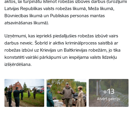
aktos, lai turpinātu īstenot robežas izbūves darbus (Grozījumi
Latvijas Republikas valsts robežas likumā, Meža likumā,
Būvniecības likumā un Publiskas personas mantas
atsavināšanas likumā).
Uzņēmumi, kas iepriekš piedalījušies robežas izbūvē vairs
darbus neveic. Šobrīd ir aktīvs kriminālprocess saistībā ar
robežas izbūvi uz Krievijas un Baltkrievijas robežām, jo tika
konstatēti vairāki pārkāpumi un iespējama valsts līdzekļu
izšķērdēšana.
+13
Atvērt galeriju