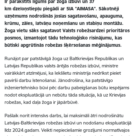
Ir parakstīts līgums par žoga izbūvi un 37
km dzeloņstiepļu piegādi ar SIA "AIMASA". Sākotnēji
uzņēmums nodrošinās joslas sagatavošanu, apauguma,
krūmu, zāles, latvāņu noņemšanu un stabiņu montāžu.
Žoga vietu sāks sagatavot Valsts robežsardzei prioritāros
posmos, izmantojot tādu tehnoloģisko risinājumu, kas
būtiski apgrūtinās robežas šķērsošanas mēģinājumus.
Runājot par patstāvīgā žoga uz Baltkrievijas Republikas un
Latvijas Republikas valsts ārējās robežas izbūvi, ministre
vairākkārt atzīmējusi, ka Iekšlietu ministrija nedrīkst pieiet
pavirši darbu īstenošanai. Jānodrošina, ka patstāvīgo
inženiertehnisko būvi pēc darbu pabeigšanas būtu iespējams
nodot ekspluatācijā un nebūtu tāda situācija, kā uz Krievijas
robežas, kad daļa žoga ir jāpārbūvē.
Pašlaik norit intensīvs darbs, lai maksimāli ātri nodrošinātu
Latvijas-Baltkrievijas robežas izbūvi un nodošanu ekspluatācijā
līdz 2024.gadam. Veikti nepieciešamie grozījumi normatīvajos