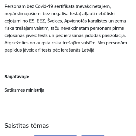
Personām bez Covid-19 sertifikāta (nevakcinētajiem,
nepārslimojušiem, bez negatīva testa) atļauti nebūtiski
ceļojumi no ES, EEZ, Šveices, Apvienotās karalistes un zema
riska trešajām valstīm, taču nevakcinētām personām pirms
ceļošanas jāveic tests un pēc ierašanās jādodas pašizolācijā.
Atgriežoties no augsta riska trešajām valstīm, šīm personām
papildus jāveic arī tests pēc ierašanās Latvijā.
Sagatavoja:
Satiksmes ministrija
Saistītas tēmas