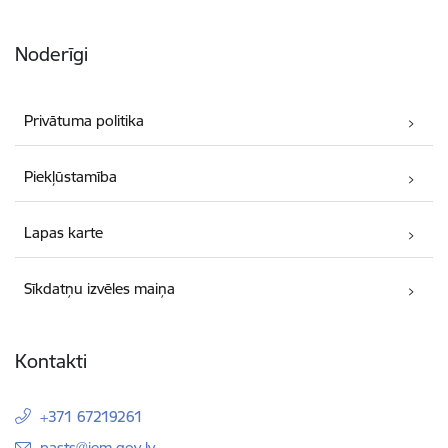
Noderīgi
Privātuma politika
Piekļūstamība
Lapas karte
Sīkdatņu izvēles maiņa
Kontakti
+371 67219261
E-pasts:
pasts@iem.gov.lv