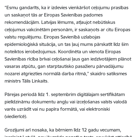
“Esmu gandarīts, ka ir izdevies vienkāršot ceļojumu prasības
un saskaņot tās ar Eiropas Savienības padomes
rekomendācijām. Latvijas lēmums, atļaujot nebūtiskus
ceļojumus vakcinētām personām, ir saskaņots ar citu Eiropas
valstu regulējumu. Eiropas Savienībā uzlabojas
epidemioloģiskā situācija, un tas ļauj mums pārskatīt līdz šim
noteiktos ierobežojumus. Koordinēta un vienota Eiropas
Savienības rīcība brīvai ceļošanai ļaus gan iedzīvotājiem plānot
vasaras atpūtu, gan starptautisko pasažieru pārvadājumu
nozarei atgriezties normālā darba ritmā,” skaidro satiksmes
ministrs Tālis Linkaits.
Pārejas periodā līdz 1. septembrim digitālajam sertifikātam
pielīdzināmu dokumentu angļu vai izceļošanas valsts valodā
varēs uzrādīt vai nu papīra formātā, vai elektroniski
(viedierīcē).
Grozījumi arī nosaka, ka bērniem līdz 12 gadu vecumam,