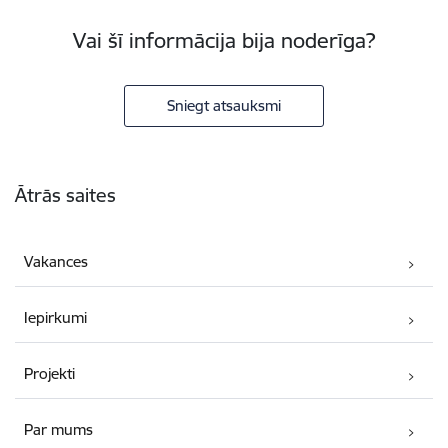
Vai šī informācija bija noderīga?
Sniegt atsauksmi
Kājene
Ātrās saites
Vakances
Iepirkumi
Projekti
Par mums