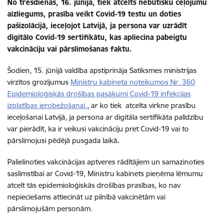
No trešdienas, 16. jūnija, tiek atcelts nebūtisku ceļojumu
aizliegums, prasība veikt Covid-19 testu un doties
pašizolācijā, ieceļojot Latvijā, ja persona var uzrādīt
digitālo Covid-19 sertifikātu, kas apliecina pabeigtu
vakcināciju vai pārslimošanas faktu.
Šodien, 15. jūnijā valdība apstiprināja Satiksmes ministrijas
virzītos grozījumus
Ministru kabineta noteikumos Nr. 360
Epidemioloģiskās drošības pasākumi Covid-19 infekcijas
izplatības ierobežošanai.
, ar ko tiek
atcelta virkne prasību
ieceļošanai Latvijā, ja persona ar digitāla sertifikāta palīdzību
var pierādīt, ka ir veikusi vakcināciju pret Covid-19 vai to
pārslimojusi pēdējā pusgada laikā
.
Palielinoties vakcinācijas aptveres rādītājiem un samazinoties
saslimstībai ar Covid-19, Ministru kabinets pieņēma lēmumu
atcelt tās epidemioloģiskās drošības prasības, ko nav
nepieciešams attiecināt uz pilnībā vakcinētām vai
pārslimojušām personām.