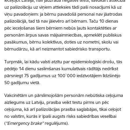
ieceļojot Latvijā, nav jāuzrāda negatīvs tests, savukārt attiecībā
uz pašizolāciju uz viņiem attieksies tādi paši nosacījumi kā uz
viņu pavadoņiem: ja bērnu pavadošā personai nav jāatrodas
pašizolācijā, tad tā nav jāievēro arī bērnam. Taču 10 dienas
pēc ieceļošanas šiem bērniem nebūs ļauts kontaktēties ar
personām ārpus savas mājsaimniecības, apmeklēt publiskus
pasākumus, bērnu kolektīvus, doties uz nometni, skolu vai
bērnudārzu, kā arī neizmantot sabiedrisko transportu.
Turpmāk, lai kādu valsti atzītu par epidemioloģiski drošu, tās
pēdējo 14 dienu saslimšanas kumulatīvais rādītājs nedrīkst
pārsniegt 75 gadījumus uz 100`000 iedzīvotājiem līdzšinējo
50 gadījumu vietā.
Vakcinētām un pārslimojošām personām nebūtiska ceļojuma
aizliegums uz Latviju, prasība veikt testu pirms un pēc
ceļojuma, kā arī pašizolācijas prasība saglabājas, tikai ceļojot
no valstīm, kurās ir īpaši augsts risks sabiedrības veselībai
(
“Emergency brake”
regulējums).