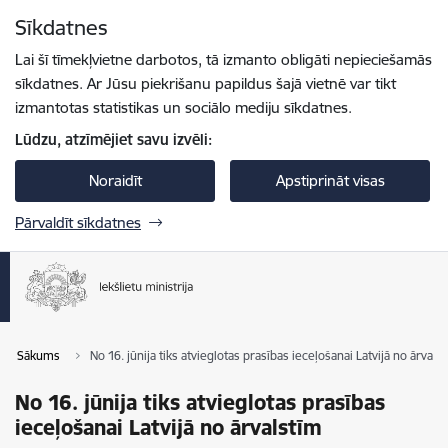
Pāriet uz lapas saturu
Sīkdatnes
Spied
lai meklētu
Enter
Lai šī tīmekļvietne darbotos, tā izmanto obligāti nepieciešamās
sīkdatnes. Ar Jūsu piekrišanu papildus šajā vietnē var tikt
izmantotas statistikas un sociālo mediju sīkdatnes.
Lūdzu, atzīmējiet savu izvēli:
Noraidīt
Apstiprināt visas
Pārvaldīt sīkdatnes
Sākums
No 16. jūnija tiks atvieglotas prasības ieceļošanai Latvijā no ārvals
No 16. jūnija tiks atvieglotas prasības
ieceļošanai Latvijā no ārvalstīm