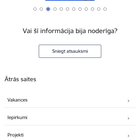
Vai šī informācija bija noderīga?
Sniegt atsauksmi
Kājene
Ātrās saites
Vakances
Iepirkumi
Projekti