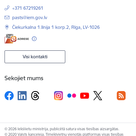
+371 67219261
E-pasts:
pasts@iem.gov.lv
Čiekurkalna 1.līnija 1 korp.2, Rīga, LV-1026
Visi kontakti
Sekojiet mums
© 2026 Iekšlietu ministrija, publicētā satura visas tiesības aizsargātas.
© 2020 Valsts kanceleja, Tīmekļvietņu vienotās platformas visas tiesības