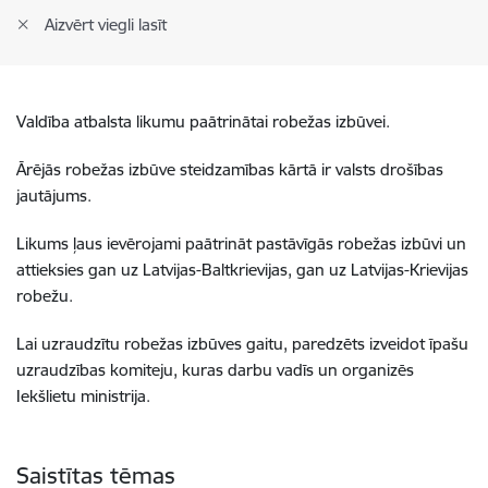
Aizvērt viegli lasīt
Valdība atbalsta likumu paātrinātai robežas izbūvei.
Ārējās robežas izbūve steidzamības kārtā ir valsts drošības
jautājums.
Likums ļaus ievērojami paātrināt pastāvīgās robežas izbūvi un
attieksies gan uz Latvijas-Baltkrievijas, gan uz Latvijas-Krievijas
robežu.
Lai uzraudzītu robežas izbūves gaitu, paredzēts izveidot īpašu
uzraudzības komiteju, kuras darbu vadīs un organizēs
Iekšlietu ministrija.
Saistītas tēmas