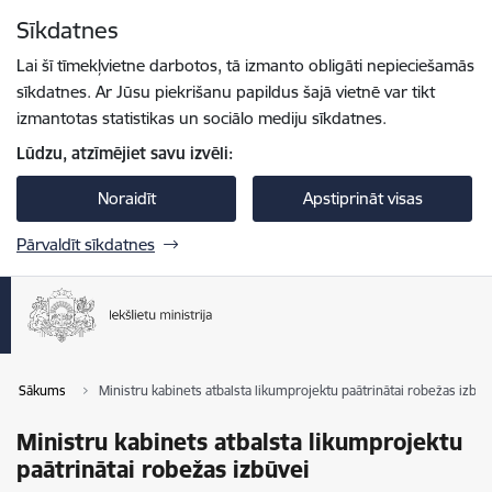
Pāriet uz lapas saturu
Sīkdatnes
Spied
lai meklētu
Enter
Lai šī tīmekļvietne darbotos, tā izmanto obligāti nepieciešamās
sīkdatnes. Ar Jūsu piekrišanu papildus šajā vietnē var tikt
izmantotas statistikas un sociālo mediju sīkdatnes.
Lūdzu, atzīmējiet savu izvēli:
Noraidīt
Apstiprināt visas
Pārvaldīt sīkdatnes
Sākums
Ministru kabinets atbalsta likumprojektu paātrinātai robežas izbūv
Ministru kabinets atbalsta likumprojektu
paātrinātai robežas izbūvei