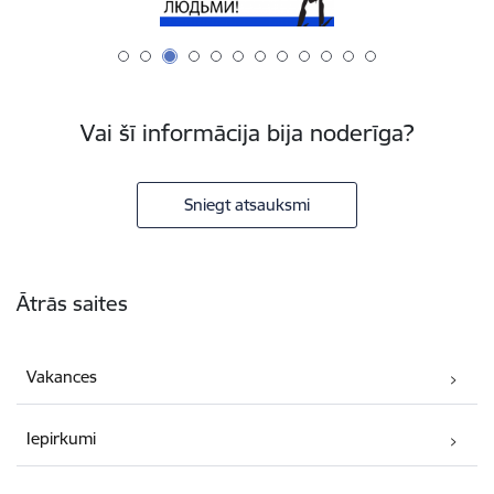
Vai šī informācija bija noderīga?
Sniegt atsauksmi
Kājene
Ātrās saites
Vakances
Iepirkumi