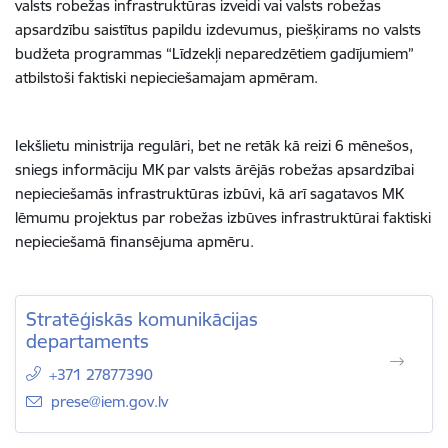
valsts robežas infrastruktūras izveidi vai valsts robežas
apsardzību saistītus papildu izdevumus, piešķirams no valsts
budžeta programmas “Līdzekļi neparedzētiem gadījumiem”
atbilstoši faktiski nepieciešamajam apmēram.
Iekšlietu ministrija regulāri, bet ne retāk kā reizi 6 mēnešos,
sniegs informāciju MK par valsts ārējās robežas apsardzībai
nepieciešamās infrastruktūras izbūvi, kā arī sagatavos MK
lēmumu projektus par robežas izbūves infrastruktūrai faktiski
nepieciešamā finansējuma apmēru.
Stratēģiskās komunikācijas
departaments
+371 27877390
E-pasts:
prese@iem.gov.lv