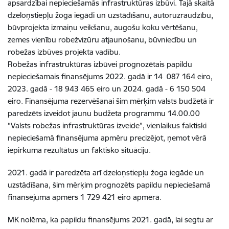
apsardzībai nepieciešamās infrastruktūras izbūvi. Tajā skaitā
dzeloņstiepļu žoga iegādi un uzstādīšanu, autoruzraudzību,
būvprojekta izmaiņu veikšanu, augošu koku vērtēšanu,
zemes vienību robežvizūru atjaunošanu, būvniecību un
robežas izbūves projekta vadību.
Robežas infrastruktūras izbūvei prognozētais papildu
nepieciešamais finansējums 2022. gadā ir 14 087 164 eiro,
2023. gadā - 18 943 465 eiro un 2024. gadā - 6 150 504
eiro. Finansējuma rezervēšanai šim mērķim valsts budžetā ir
paredzēts izveidot jaunu budžeta programmu 14.00.00
“Valsts robežas infrastruktūras izveide”, vienlaikus faktiski
nepieciešamā finansējuma apmēru precizējot, ņemot vērā
iepirkuma rezultātus un faktisko situāciju.
2021. gadā ir paredzēta arī dzeloņstiepļu žoga iegāde un
uzstādīšana, šim mērķim prognozēts papildu nepieciešamā
finansējuma apmērs 1 729 421 eiro apmērā.
MK nolēma, ka papildu finansējums 2021. gadā, lai segtu ar