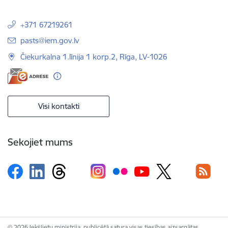
+371 67219261
E-pasts:
pasts@iem.gov.lv
Čiekurkalna 1.līnija 1 korp.2, Rīga, LV-1026
Visi kontakti
Sekojiet mums
© 2026 Iekšlietu ministrija, publicētā satura visas tiesības aizsargātas.