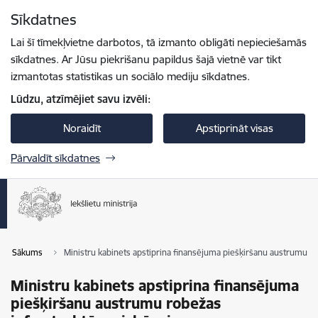
Pāriet uz lapas saturu
Sīkdatnes
Spied
lai meklētu
Enter
Lai šī tīmekļvietne darbotos, tā izmanto obligāti nepieciešamās
sīkdatnes. Ar Jūsu piekrišanu papildus šajā vietnē var tikt
izmantotas statistikas un sociālo mediju sīkdatnes.
Lūdzu, atzīmējiet savu izvēli:
Noraidīt
Apstiprināt visas
Pārvaldīt sīkdatnes
Sākums
Ministru kabinets apstiprina finansējuma piešķiršanu austrumu ro
Ministru kabinets apstiprina finansējuma
piešķiršanu austrumu robežas