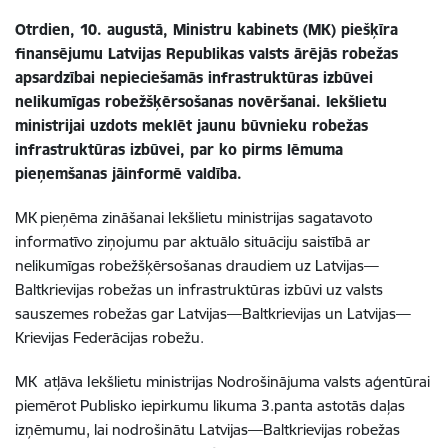
Otrdien, 10. augustā, Ministru kabinets (MK) piešķīra
finansējumu Latvijas Republikas valsts ārējās robežas
apsardzībai nepieciešamās infrastruktūras izbūvei
nelikumīgas robežšķērsošanas novēršanai
. Iekšlietu
ministrijai uzdots meklēt jaunu būvnieku robežas
infrastruktūras izbūvei, par ko pirms lēmuma
pieņemšanas jāinformē valdība.
MK
pieņēma zināšanai Iekšlietu ministrijas sagatavoto
informatīvo ziņojumu par aktuālo situāciju saistībā ar
nelikumīgas robežšķērsošanas draudiem uz Latvijas
—
Baltkrievijas robežas un infrastruktūras izbūvi uz valsts
sauszemes robežas gar Latvijas
—
Baltkrievijas un Latvijas
—
Krievijas Federācijas robežu.
MK
atļāva Iekšlietu ministrijas Nodrošinājuma valsts aģentūrai
piemērot Publisko iepirkumu likuma 3.panta astotās daļas
izņēmumu, lai nodrošinātu Latvijas
—
Baltkrievijas robežas