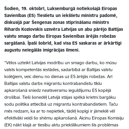
Šodien, 19. oktobrī, Luksemburgā notiekošajā Eiropas
Savienības (ES) Tieslietu un iekšlietu ministru padomē,
diskusijā par Šengenas zonas stiprināšanu ministrs
Rihards Kozlovskis uzsvēra Latvijas un abu pārējo Baltijas
valstu smago darbu Eiropas Savienības ārējās robežas
sargāšanā. Īpaši šobrīd, kad visa ES saskaras ar ārkārtīgi
augustu nelegālās imigrācijas līmeni.
“Vēlos uzteikt Latvijas modrību un smago darbu, ko mūsu
valsts kompetentās iestādes, sadarbībā ar Baltijas valstu
kolēģiem, veic dienu no dienas uz ES ārējās robežas. Arī
Baltijas valstu darbs migrantu kontrabandistu tīklu
apkarošanā sniedz neatsveramu ieguldījumu ES kopējā
drošībai. Tieši šonedēļ Latvijā stājas spēkā krietni bargāku
sodu politika attiecībā uz migrantu kontrabandistiem. Taču
mēs redzam, ka ar to nepietiek, tādēļ kopīgi ir jāmeklē vēl
efektīvāki veidi šo shēmu apkarošanā. Aicinu Eiropas Komisiju
(EK) nākt klajā ar tiesību aktu priekšlikumiem šīs problēmas