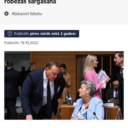
robežas sargāšanā
Atskaņot tekstu
Publicēts
pirms vairāk nekā 2 gadiem
Publicēts: 19.10.2023.