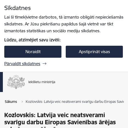
Pāriet uz lapas saturu
Sīkdatnes
Spied
lai meklētu
Enter
Lai šī tīmekļvietne darbotos, tā izmanto obligāti nepieciešamās
sīkdatnes. Ar Jūsu piekrišanu papildus šajā vietnē var tikt
izmantotas statistikas un sociālo mediju sīkdatnes.
Lūdzu, atzīmējiet savu izvēli:
Noraidīt
Apstiprināt visas
Pārvaldīt sīkdatnes
Sākums
Kozlovskis: Latvija veic neatsverami svarīgu darbu Eiropas Savie
Kozlovskis: Latvija veic neatsverami
svarīgu darbu Eiropas Savienības ārējas