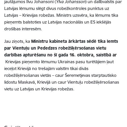
jautājumos Ilvu Johansoni (
Ylva Johansson
) un dalībvalstis par
Latvijas lēmumu slēgt divus robežkontroles punktus uz
Latvijas – Krievijas robežas. Ministrs uzsvēra, ka lēmums tika
pieņemts balstoties uz Latvijas nacionālās un ES iekšējās
drošības interesēm.
Jau ziņots, ka
Ministru kabineta ārkārtas sēdē tika lemts
par Vientuļu un Pededzes robežšķērsošanas vietu
darbības apturēšanu no šī gada 16. oktobra, saistībā ar
Krievijas pieņemto lēmumu Ukrainas pasu turētājiem ļaut
ieceļot Krievijā no trešajām valstīm tikai divās
robežšķērsošanas vietās – caur Šeremetjevas starptautisko
lidostu Maskavā, Krievijā un caur Vientuļu robežšķērsošanas
vietu uz Latvijas un Krievijas robežas.