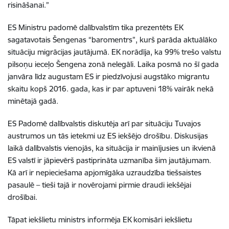
risināšanai.”
ES Ministru padomē dalībvalstīm tika prezentēts EK
sagatavotais Šengenas “baromentrs”, kurš parāda aktuālāko
situāciju migrācijas jautājumā. EK norādīja, ka 99% trešo valstu
pilsoņu ieceļo Šengena zonā nelegāli. Laika posmā no šī gada
janvāra līdz augustam ES ir piedzīvojusi augstāko migrantu
skaitu kopš 2016. gada, kas ir par aptuveni 18% vairāk nekā
minētajā gadā.
ES Padomē dalībvalstis diskutēja arī par situāciju Tuvajos
austrumos un tās ietekmi uz ES iekšējo drošību. Diskusijas
laikā dalībvalstis vienojās, ka situācija ir mainījusies un ikvienā
ES valstī ir jāpievērš pastiprināta uzmanība šim jautājumam.
Kā arī ir nepieciešama apjomīgāka uzraudzība tiešsaistes
pasaulē – tieši tajā ir novērojami pirmie draudi iekšējai
drošībai.
Tāpat iekšlietu ministrs informēja EK komisāri iekšlietu