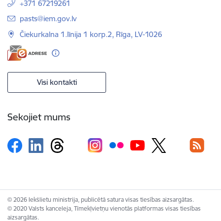
+371 67219261
E-pasts:
pasts@iem.gov.lv
Čiekurkalna 1.līnija 1 korp.2, Rīga, LV-1026
Visi kontakti
Sekojiet mums
© 2026 Iekšlietu ministrija, publicētā satura visas tiesības aizsargātas.
© 2020 Valsts kanceleja, Tīmekļvietņu vienotās platformas visas tiesības
aizsargātas.