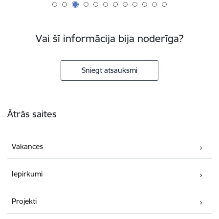
Vai šī informācija bija noderīga?
Sniegt atsauksmi
Kājene
Ātrās saites
Vakances
Iepirkumi
Projekti