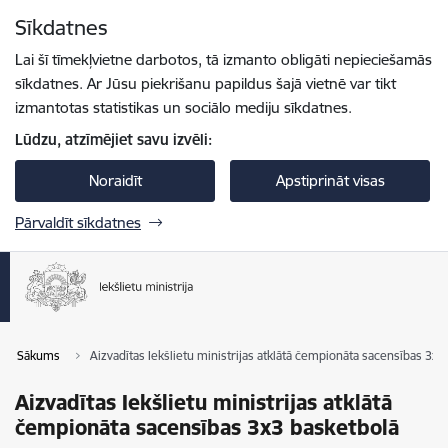
Pāriet uz lapas saturu
Sīkdatnes
Spied
lai meklētu
Enter
Lai šī tīmekļvietne darbotos, tā izmanto obligāti nepieciešamās
sīkdatnes. Ar Jūsu piekrišanu papildus šajā vietnē var tikt
izmantotas statistikas un sociālo mediju sīkdatnes.
Lūdzu, atzīmējiet savu izvēli:
Noraidīt
Apstiprināt visas
Pārvaldīt sīkdatnes
Sākums
Aizvadītas Iekšlietu ministrijas atklātā čempionāta sacensības 3x3
Aizvadītas Iekšlietu ministrijas atklātā
čempionāta sacensības 3x3 basketbolā