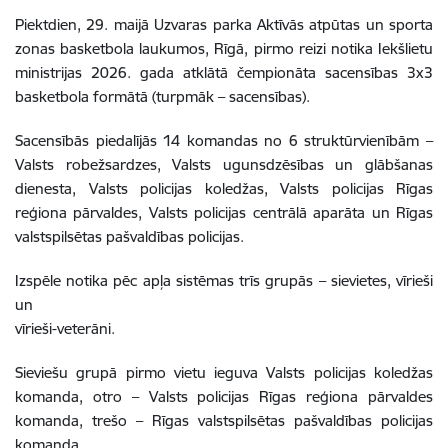
Piektdien, 29. maijā Uzvaras parka Aktīvās atpūtas un sporta
zonas basketbola laukumos, Rīgā, pirmo reizi notika Iekšlietu
ministrijas 2026. gada atklātā čempionāta sacensības 3x3
basketbola formātā (turpmāk – sacensības).
Sacensībās piedalījās 14 komandas no 6 struktūrvienībām –
Valsts robežsardzes, Valsts ugunsdzēsības un glābšanas
dienesta, Valsts policijas koledžas, Valsts policijas Rīgas
reģiona pārvaldes, Valsts policijas centrālā aparāta un Rīgas
valstspilsētas pašvaldības policijas.
Izspēle notika pēc apļa sistēmas trīs grupās – sievietes, vīrieši
un
vīrieši-veterāni.
Sieviešu grupā pirmo vietu ieguva Valsts policijas koledžas
komanda, otro – Valsts policijas Rīgas reģiona pārvaldes
komanda, trešo – Rīgas valstspilsētas pašvaldības policijas
komanda.