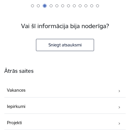
Vai šī informācija bija noderīga?
Sniegt atsauksmi
Kājene
Ātrās saites
Vakances
Iepirkumi
Projekti