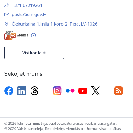
+371 67219261
E-pasts:
pasts@iem.gov.lv
Čiekurkalna 1.līnija 1 korp.2, Rīga, LV-1026
Visi kontakti
Sekojiet mums
© 2026 Iekšlietu ministrija, publicētā satura visas tiesības aizsargātas.
© 2020 Valsts kanceleja, Tīmekļvietņu vienotās platformas visas tiesības