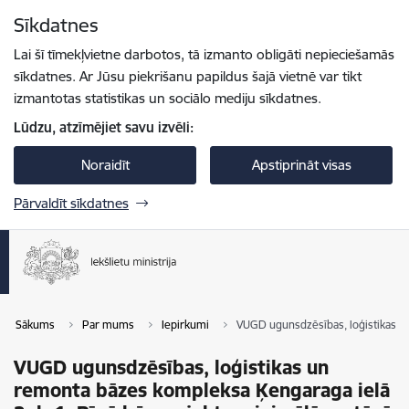
Pāriet uz lapas saturu
Sīkdatnes
Spied
lai meklētu
Enter
Lai šī tīmekļvietne darbotos, tā izmanto obligāti nepieciešamās
sīkdatnes. Ar Jūsu piekrišanu papildus šajā vietnē var tikt
izmantotas statistikas un sociālo mediju sīkdatnes.
Lūdzu, atzīmējiet savu izvēli:
Noraidīt
Apstiprināt visas
Pārvaldīt sīkdatnes
Sākums
Par mums
Iepirkumi
VUGD ugunsdzēsības, loģistikas un
VUGD ugunsdzēsības, loģistikas un
remonta bāzes kompleksa Ķengaraga ielā