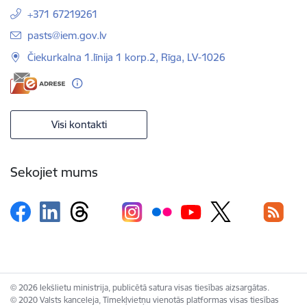
+371 67219261
E-pasts:
pasts@iem.gov.lv
Čiekurkalna 1.līnija 1 korp.2, Rīga, LV-1026
Visi kontakti
Sekojiet mums
© 2026 Iekšlietu ministrija, publicētā satura visas tiesības aizsargātas.
© 2020 Valsts kanceleja, Tīmekļvietņu vienotās platformas visas tiesības