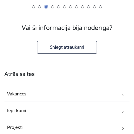
Vai šī informācija bija noderīga?
Sniegt atsauksmi
Kājene
Ātrās saites
Vakances
Iepirkumi
Projekti