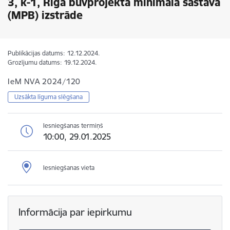
3, k-1, Rīgā būvprojekta minimālā sastāvā
(MPB) izstrāde
Publikācijas datums:
12.12.2024.
Grozījumu datums:
19.12.2024.
IeM NVA 2024/120
Uzsākta līguma slēgšana
Iesniegšanas termiņš
10:00, 29.01.2025
Iesniegšanas vieta
Informācija par iepirkumu