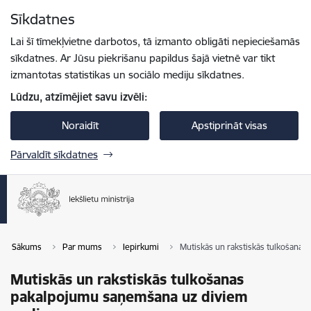
Pāriet uz lapas saturu
Sīkdatnes
Spied
lai meklētu
Enter
Lai šī tīmekļvietne darbotos, tā izmanto obligāti nepieciešamās
sīkdatnes. Ar Jūsu piekrišanu papildus šajā vietnē var tikt
izmantotas statistikas un sociālo mediju sīkdatnes.
Lūdzu, atzīmējiet savu izvēli:
Noraidīt
Apstiprināt visas
Pārvaldīt sīkdatnes
Sākums
Par mums
Iepirkumi
Mutiskās un rakstiskās tulkošana
Mutiskās un rakstiskās tulkošanas
pakalpojumu saņemšana uz diviem