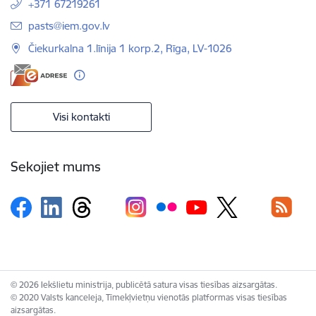
+371 67219261
E-pasts:
pasts@iem.gov.lv
Čiekurkalna 1.līnija 1 korp.2, Rīga, LV-1026
Visi kontakti
Sekojiet mums
© 2026 Iekšlietu ministrija, publicētā satura visas tiesības aizsargātas.
© 2020 Valsts kanceleja, Tīmekļvietņu vienotās platformas visas tiesības
aizsargātas.