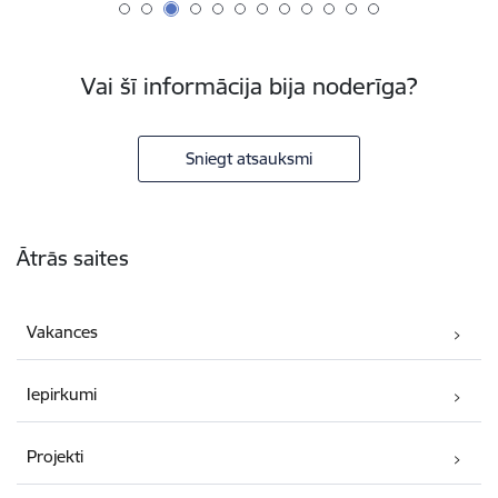
Vai šī informācija bija noderīga?
Sniegt atsauksmi
Kājene
Ātrās saites
Vakances
Iepirkumi
Projekti