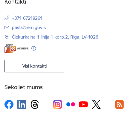
Kontakti
+371 67219261
E-pasts:
pasts@iem.gov.lv
Čiekurkalna 1.līnija 1 korp.2, Rīga, LV-1026
Visi kontakti
Sekojiet mums