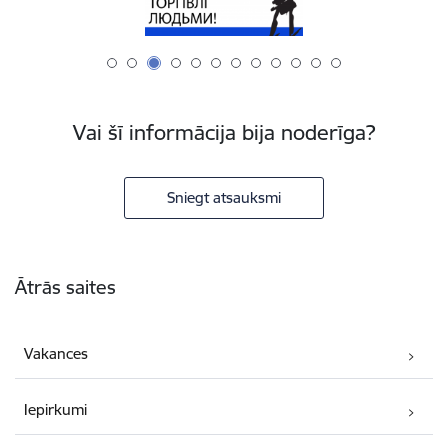
Vai šī informācija bija noderīga?
Sniegt atsauksmi
Kājene
Ātrās saites
Vakances
Iepirkumi