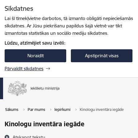
Pāriet uz lapas saturu
Sīkdatnes
Spied
lai meklētu
Enter
Lai šī tīmekļvietne darbotos, tā izmanto obligāti nepieciešamās
sīkdatnes. Ar Jūsu piekrišanu papildus šajā vietnē var tikt
izmantotas statistikas un sociālo mediju sīkdatnes.
Lūdzu, atzīmējiet savu izvēli:
Noraidīt
Apstiprināt visas
Pārvaldīt sīkdatnes
Sākums
Par mums
Iepirkumi
Kinologu inventāra iegāde
Kinologu inventāra iegāde
Atskaņot tekstu