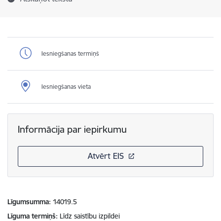
Iesniegšanas termiņš
Iesniegšanas vieta
Informācija par iepirkumu
Atvērt EIS
Līgumsumma
14019.5
Līguma termiņš
Līdz saistību izpildei