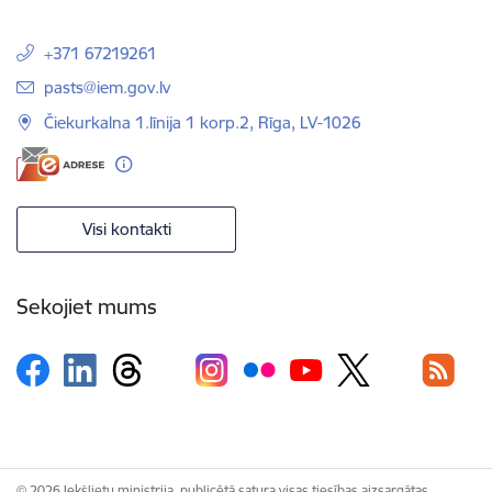
+371 67219261
E-pasts:
pasts@iem.gov.lv
Čiekurkalna 1.līnija 1 korp.2, Rīga, LV-1026
Visi kontakti
Sekojiet mums
© 2026 Iekšlietu ministrija, publicētā satura visas tiesības aizsargātas.