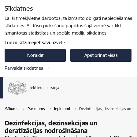
Pāriet uz lapas saturu
Sīkdatnes
Spied
lai meklētu
Enter
Lai šī tīmekļvietne darbotos, tā izmanto obligāti nepieciešamās
sīkdatnes. Ar Jūsu piekrišanu papildus šajā vietnē var tikt
izmantotas statistikas un sociālo mediju sīkdatnes.
Lūdzu, atzīmējiet savu izvēli:
Noraidīt
Apstiprināt visas
Pārvaldīt sīkdatnes
Sākums
Par mums
Iepirkumi
Dezinfekcijas, dezinsekcijas un d
Dezinfekcijas, dezinsekcijas un
deratizācijas nodrošināšana