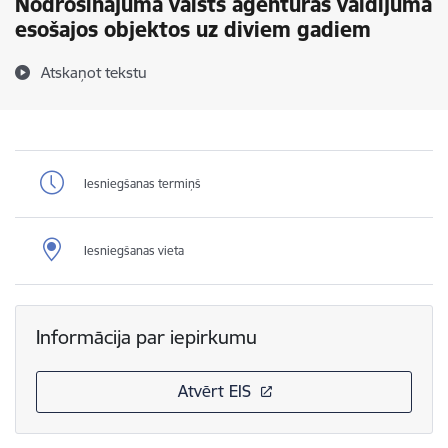
Nodrošinājuma valsts aģentūras valdījumā
esošajos objektos uz diviem gadiem
Atskaņot tekstu
Iesniegšanas termiņš
Iesniegšanas vieta
Informācija par iepirkumu
Atvērt EIS