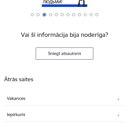
Vai šī informācija bija noderīga?
Sniegt atsauksmi
Kājene
Ātrās saites
Vakances
Iepirkumi