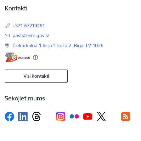
Kontakti
+371 67219261
E-pasts:
pasts@iem.gov.lv
Čiekurkalna 1.līnija 1 korp.2, Rīga, LV-1026
Visi kontakti
Sekojiet mums