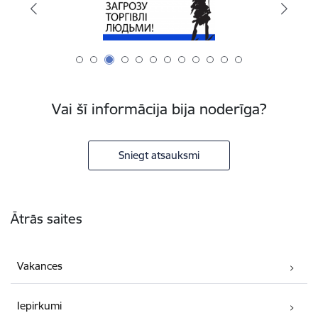
Vai šī informācija bija noderīga?
Sniegt atsauksmi
Kājene
Ātrās saites
Vakances
Iepirkumi