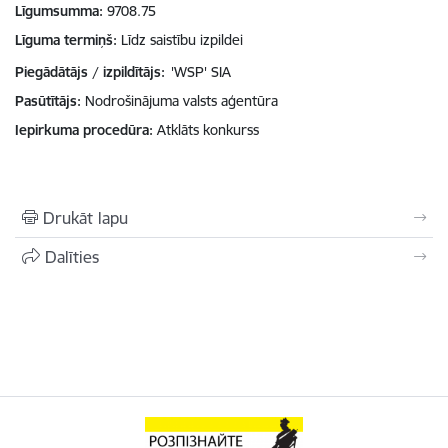
Līgumsumma
9708.75
Līguma termiņš
Līdz saistību izpildei
Piegādātājs / izpildītājs:
'WSP' SIA
Pasūtītājs
Nodrošinājuma valsts aģentūra
Iepirkuma procedūra
Atklāts konkurss
Drukāt lapu
Dalīties