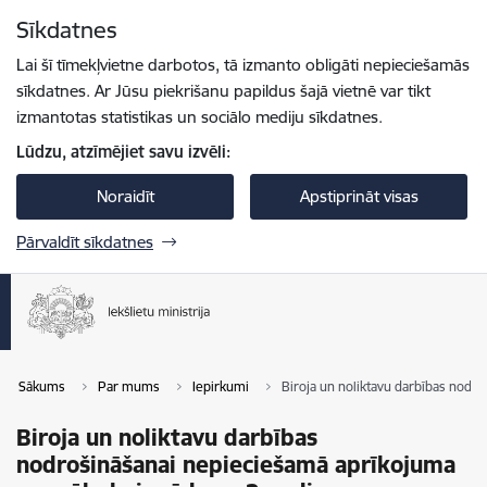
Pāriet uz lapas saturu
Sīkdatnes
Spied
lai meklētu
Enter
Lai šī tīmekļvietne darbotos, tā izmanto obligāti nepieciešamās
sīkdatnes. Ar Jūsu piekrišanu papildus šajā vietnē var tikt
izmantotas statistikas un sociālo mediju sīkdatnes.
Lūdzu, atzīmējiet savu izvēli:
Noraidīt
Apstiprināt visas
Pārvaldīt sīkdatnes
Sākums
Par mums
Iepirkumi
Biroja un noliktavu darbības nod
Biroja un noliktavu darbības
nodrošināšanai nepieciešamā aprīkojuma