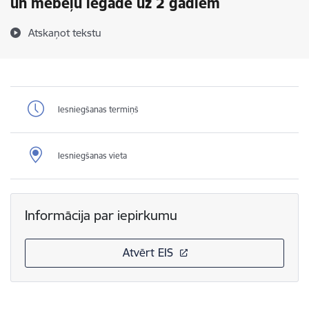
un mēbeļu iegāde uz 2 gadiem
Atskaņot tekstu
Iesniegšanas termiņš
Iesniegšanas vieta
Informācija par iepirkumu
Atvērt EIS