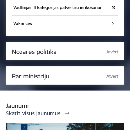
Vadlīnijas III kategorijas patvertņu ierīkošanai
Vakances
Nozares politika
Atvērt
Par ministriju
Atvērt
Jaunumi
Skatīt visus jaunumus