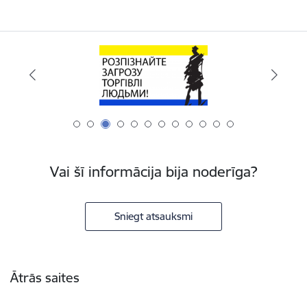
Vai šī informācija bija noderīga?
Sniegt atsauksmi
Kājene
Ātrās saites