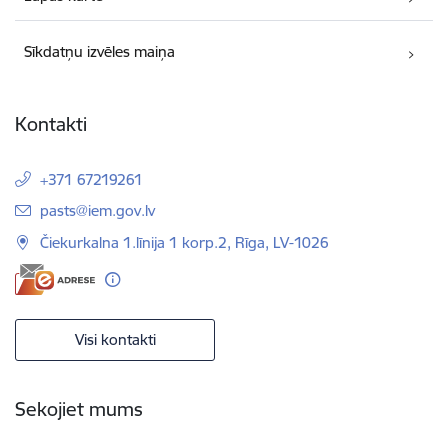
Sīkdatņu izvēles maiņa
Kontakti
+371 67219261
E-pasts:
pasts@iem.gov.lv
Čiekurkalna 1.līnija 1 korp.2, Rīga, LV-1026
Visi kontakti
Sekojiet mums