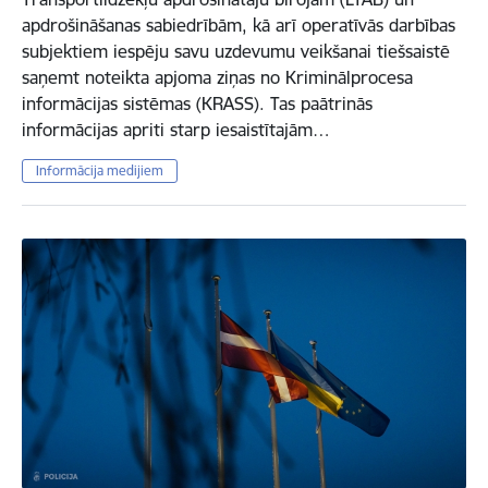
apdrošināšanas sabiedrībām, kā arī operatīvās darbības
subjektiem iespēju savu uzdevumu veikšanai tiešsaistē
saņemt noteikta apjoma ziņas no Kriminālprocesa
informācijas sistēmas (KRASS). Tas paātrinās
informācijas apriti starp iesaistītajām…
Informācija medijiem