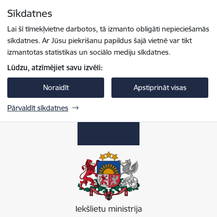
Pāriet uz lapas saturu
Sīkdatnes
Spied
lai meklētu
Enter
Lai šī tīmekļvietne darbotos, tā izmanto obligāti nepieciešamās
sīkdatnes. Ar Jūsu piekrišanu papildus šajā vietnē var tikt
izmantotas statistikas un sociālo mediju sīkdatnes.
Lūdzu, atzīmējiet savu izvēli:
Noraidīt
Apstiprināt visas
Pārvaldīt sīkdatnes
Iekšlietu ministrija