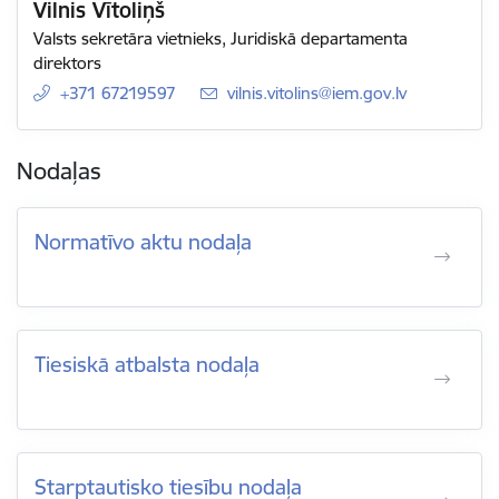
Vilnis Vītoliņš
Valsts sekretāra vietnieks, Juridiskā departamenta
direktors
+371 67219597
E-pasts:
vilnis.vitolins@iem.gov.lv
Nodaļas
Normatīvo aktu nodaļa
Tiesiskā atbalsta nodaļa
Starptautisko tiesību nodaļa