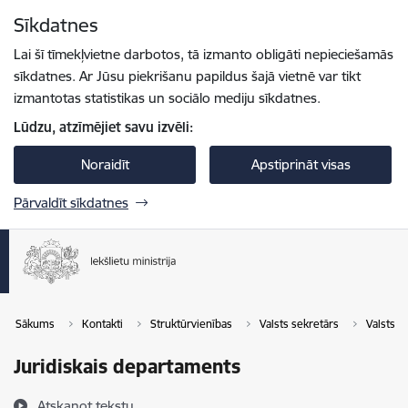
Pāriet uz lapas saturu
Sīkdatnes
Spied
lai meklētu
Enter
Lai šī tīmekļvietne darbotos, tā izmanto obligāti nepieciešamās
sīkdatnes. Ar Jūsu piekrišanu papildus šajā vietnē var tikt
izmantotas statistikas un sociālo mediju sīkdatnes.
Lūdzu, atzīmējiet savu izvēli:
Noraidīt
Apstiprināt visas
Pārvaldīt sīkdatnes
Sākums
Kontakti
Struktūrvienības
Valsts sekretārs
Valsts s
Juridiskais departaments
Atskaņot tekstu