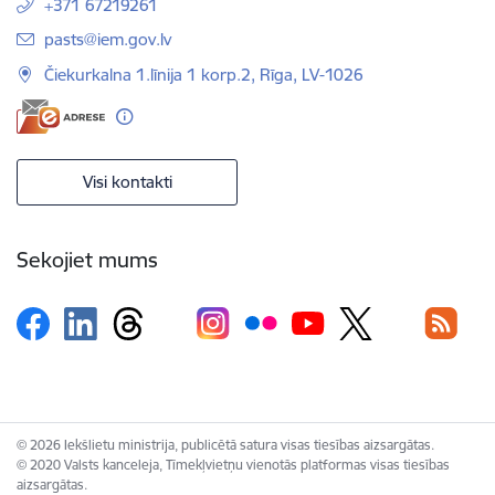
+371 67219261
E-pasts:
pasts@iem.gov.lv
Čiekurkalna 1.līnija 1 korp.2, Rīga, LV-1026
Visi kontakti
Sekojiet mums
© 2026 Iekšlietu ministrija, publicētā satura visas tiesības aizsargātas.
© 2020 Valsts kanceleja, Tīmekļvietņu vienotās platformas visas tiesības
aizsargātas.