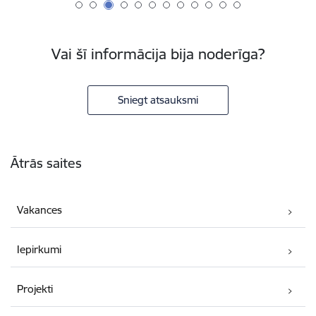
Vai šī informācija bija noderīga?
Sniegt atsauksmi
Kājene
Ātrās saites
Vakances
Iepirkumi
Projekti