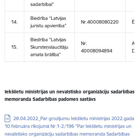
sadarbībai”
Biedrība “Latvijas
14.
Nr.40008080220
Ēri
juristu apvienība”
Biedrība “Latvijas
Nr.
And
15.
Skursteņslaucītāju
40008094894
Duļ
amata brālība”
Iekšlietu ministrijas un nevalstisko organizāciju sadarbības
memoranda Sadarbības padomes sastāvs
Lejupielādēt:
28.04.2022_Par grozījumu Iekšlietu ministrijas 2022.gada
10.februāra rīkojumā Nr.1-2/196 “Par Iekšlietu ministrijas un
nevalstisko organizāciju sadarbības memoranda Sadarbības