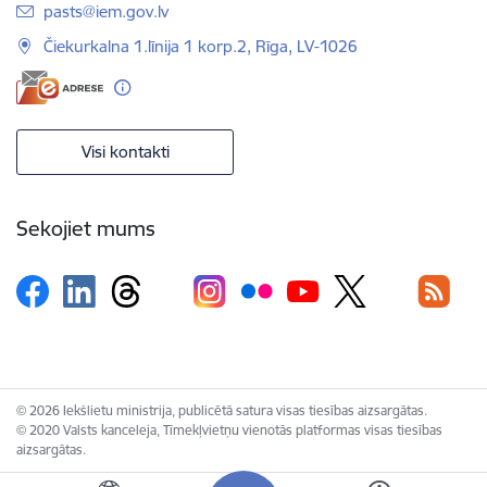
E-pasts:
pasts@iem.gov.lv
Čiekurkalna 1.līnija 1 korp.2, Rīga, LV-1026
Visi kontakti
Sekojiet mums
© 2026 Iekšlietu ministrija, publicētā satura visas tiesības aizsargātas.
© 2020 Valsts kanceleja, Tīmekļvietņu vienotās platformas visas tiesības
aizsargātas.