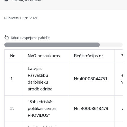
Publicēts: 03.11.2021.
Tabulu iespējams pabīdīt!
Nr.
NVO nosaukums
Reģistrācijas nr.
Pār
Latvijas
Pašvaldību
Ra
1.
Nr.40008044751
darbinieku
Nit
arodbiedrība
“Sabiedriskās
2.
politikas centrs
Nr. 40003613479
Ive
PROVIDUS”