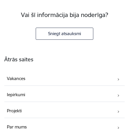
Vai šī informācija bija noderīga?
Sniegt atsauksmi
Kājene
Ātrās saites
Vakances
Iepirkumi
Projekti
Par mums