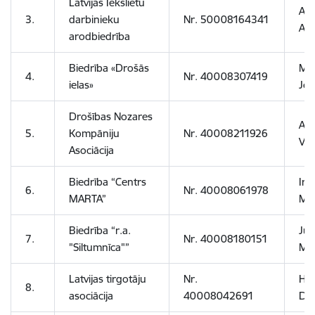
Latvijas Iekšlietu
Ar
3.
darbinieku
Nr. 50008164341
Au
arodbiedrība
Biedrība «Drošās
Mār
4.
Nr. 40008307419
ielas»
Jo
Drošības Nozares
Arn
5.
Kompāniju
Nr. 40008211926
Vē
Asociācija
Biedrība “Centrs
Iri
6.
Nr. 40008061978
MARTA”
Ma
Biedrība “r.a.
Jur
7.
Nr. 40008180151
"Siltumnīca"”
Mat
Latvijas tirgotāju
Nr.
Hen
8.
asociācija
40008042691
Dan