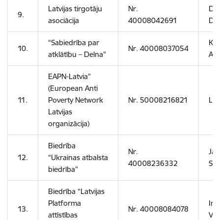
Latvijas tirgotāju
Nr.
Dai
9.
asociācija
40008042691
Do
“Sabiedrība par
Kri
10.
Nr. 40008037054
atklātību – Delna”
As
EAPN-Latvia”
(European Anti
11.
Poverty Network
Nr. 50008216821
Lai
Latvijas
organizācija)
Biedrība
Nr.
Ja
12.
“Ukrainas atbalsta
40008236332
Str
biedrība”
Biedrība “Latvijas
Platforma
Ine
13.
Nr. 40008084078
attīstības
Vai