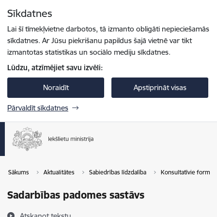
Pāriet uz lapas saturu
Sīkdatnes
Spied
lai meklētu
Enter
Lai šī tīmekļvietne darbotos, tā izmanto obligāti nepieciešamās
sīkdatnes. Ar Jūsu piekrišanu papildus šajā vietnē var tikt
izmantotas statistikas un sociālo mediju sīkdatnes.
Lūdzu, atzīmējiet savu izvēli:
Noraidīt
Apstiprināt visas
Pārvaldīt sīkdatnes
Sākums
Aktualitātes
Sabiedrības līdzdalība
Konsultatīvie formāti
Sadarbības padomes sastāvs
Atskaņot tekstu