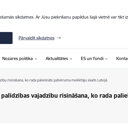
iešamās sīkdatnes. Ar Jūsu piekrišanu papildus šajā vietnē var tikt i
Pārvaldīt sīkdatnes
Nozares politika
Aktualitātes
ES un fondi
Konta
bu risināšana, ko rada palielināts patvēruma meklētāju skaits Latvijā
alīdzības vajadzību risināšana, ko rada pali