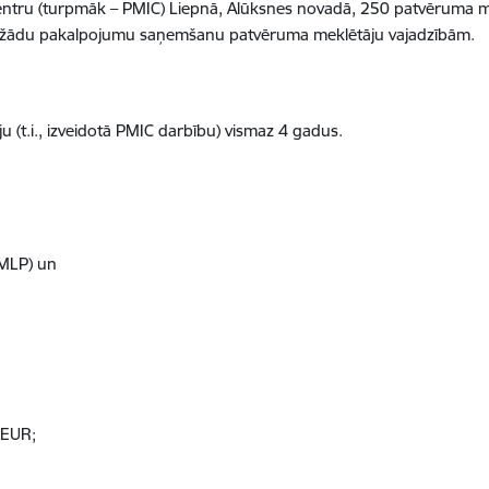
entru (turpmāk – PMIC) Liepnā, Alūksnes novadā, 250 patvēruma mek
 dažādu pakalpojumu saņemšanu patvēruma meklētāju vajadzībām.
u (t.i., izveidotā PMIC darbību) vismaz 4 gadus.
PMLP) un
 EUR;