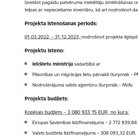
Izveidot pagaidu patvēruma meklētāju izmitināšanas c
telpas ar nepieciešamo inventāru, kā arī nodrošinot
Projekta īstenošanas periods:
01.03.2022. – 31.12.2023,
nodrošinot projekta ilgtspēj
Projektu īsteno:
Iekšlietu ministrija
sadarbībā ar
Pilsonības un migrācijas lietu pārvaldi (turpmāk – 
Nodrošinājuma valsts aģentūru (turpmāk – NVA).
Projekta budžets:
Kopējais budžets –
3 080 933,15 EUR,
no kura:
Eiropas Savienības līdzfinansējums –
2
772 839,84
Valsts budžeta līdzfinansējums –
308 093,32 EUR.