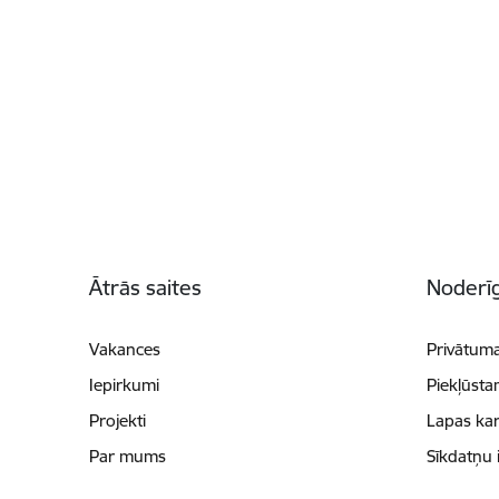
Kājene
Ātrās saites
Noderīg
Vakances
Privātuma
Iepirkumi
Piekļūsta
Projekti
Lapas kar
Par mums
Sīkdatņu 