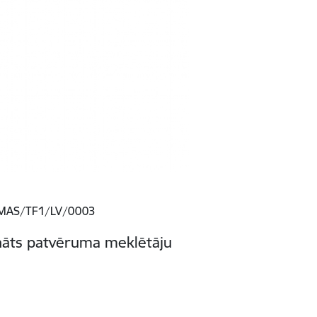
/EMAS/TF1/LV/0003
ināts patvēruma meklētāju