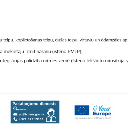
u telpu, koplietošanas telpu, dušas telpu, virtuvju un ēdamzāles a
a meklētāju izmitināšanu (īsteno PMLP);
ntegrācijas palīdzība mītnes zemē (īsteno Iekšlietu minsitrija 