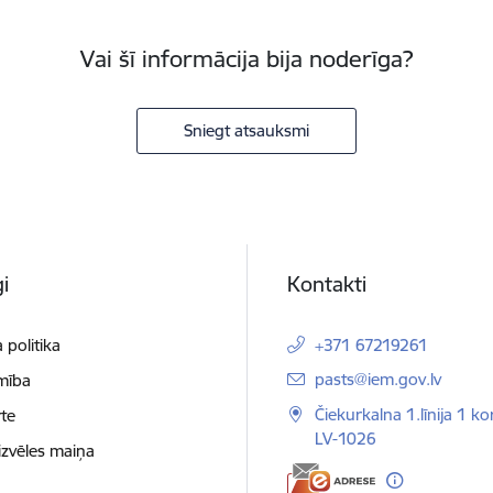
Vai šī informācija bija noderīga?
Sniegt atsauksmi
i
Kontakti
 politika
+371 67219261
E-pasts:
pasts@iem.gov.lv
mība
Čiekurkalna 1.līnija 1 ko
te
LV-1026
izvēles maiņa