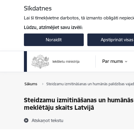
Pāriet uz lapas saturu
Sīkdatnes
Lai šī tīmekļvietne darbotos, tā izmanto obligāti nepiec
Lūdzu, atzīmējiet savu izvēli:
Noraidīt
Apstiprināt visas
Par mums
Sākums
Steidzamu izmitināšanas un humānās palīdzības vajadzī
Steidzamu izmitināšanas un humānās p
meklētāju skaits Latvijā
Atskaņot tekstu