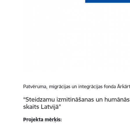
Patvēruma, migrācijas un integrācijas fonda Ār
“Steidzamu izmitināšanas un humānās p
skaits Latvijā”
Projekta mērķis: