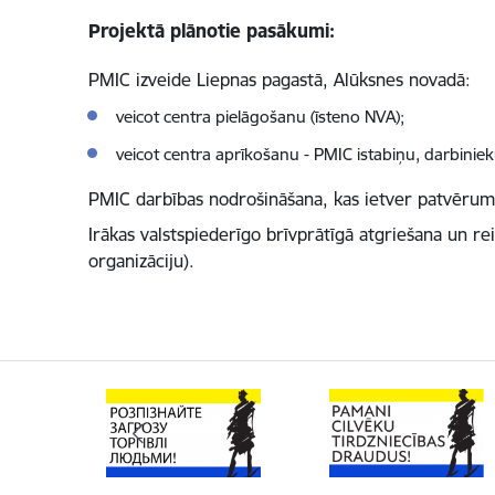
Projektā plānotie pasākumi:
PMIC izveide Liepnas pagastā, Alūksnes novadā:
veicot centra pielāgošanu (īsteno NVA);
veicot centra aprīkošanu - PMIC istabiņu, darbiniek
PMIC darbības nodrošināšana, kas ietver patvērum
Irākas valstspiederīgo brīvprātīgā atgriešana un rei
organizāciju).