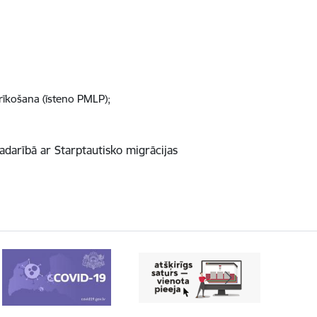
prīkošana (īsteno PMLP);
sadarībā ar Starptautisko migrācijas