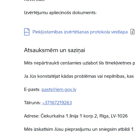
Izvērtējumu apliecinošs dokuments:
Lejupielādēt:
Piekļūstamības izvērtēšanas protokola veidlapa
Atsauksmēm un saziņai
Mēs nepārtraukti cenšamies uzlabot šīs
tīmekļvietnes
p
Ja Jūs konstatējat kādas problēmas vai nepilnības, kas
E-pasts:
pasts@iem.gov.lv
Tālrunis:
+37167219263
Adrese: Čiekurkalna 1.līnija 1 korp.2, Rīga, LV-1026
Mēs izskatīsim Jūsu pieprasījumu un sniegsim atbildi
1