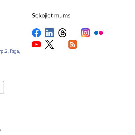
Sekojiet mums
rp.2, Rīga,
s.