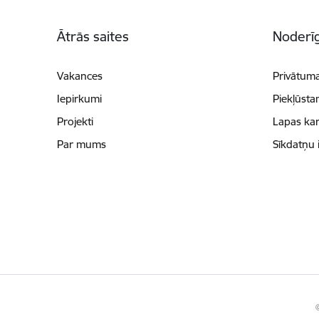
Kājene
Ātrās saites
Noderīg
Vakances
Privātuma
Iepirkumi
Piekļūsta
Projekti
Lapas kar
Par mums
Sīkdatņu 
©