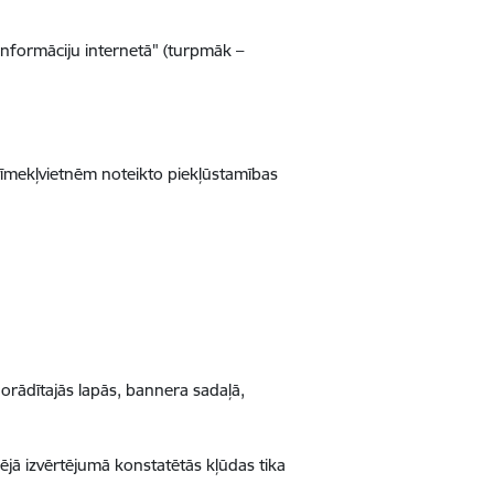
informāciju internetā" (turpmāk –
tīmekļvietnēm noteikto piekļūstamības
norādītajās lapās, bannera sadaļā,
šējā izvērtējumā konstatētās kļūdas tika