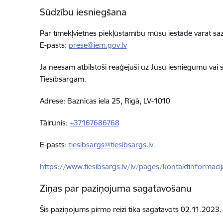
Sūdzību iesniegšana
Par tīmekļvietnes piekļūstamību mūsu iestādē varat sa
E-pasts:
prese@iem.gov.lv
Ja neesam atbilstoši reaģējuši uz Jūsu iesniegumu vai
Tiesībsargam.
Adrese: Baznīcas iela 25, Rīgā, LV-1010
Tālrunis:
+37167686768
E-pasts:
tiesibsargs@tiesibsargs.lv
https://www.tiesibsargs.lv/lv/pages/kontaktinformacij
Ziņas par paziņojuma sagatavošanu
Šis paziņojums pirmo reizi tika sagatavots
02.11.2023.