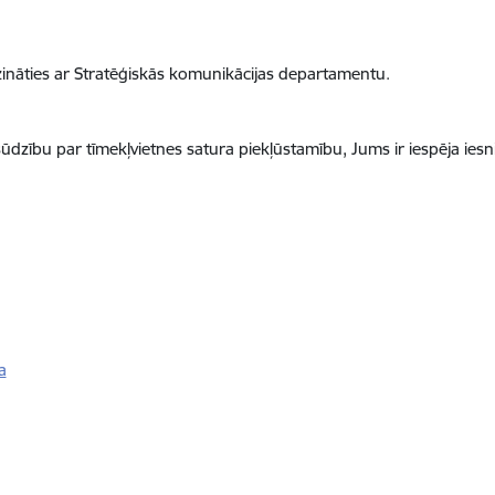
zināties ar Stratēģiskās komunikācijas departamentu.
 sūdzību par
tīmekļvietnes
satura piekļūstamību, Jums ir iespēja iesn
a