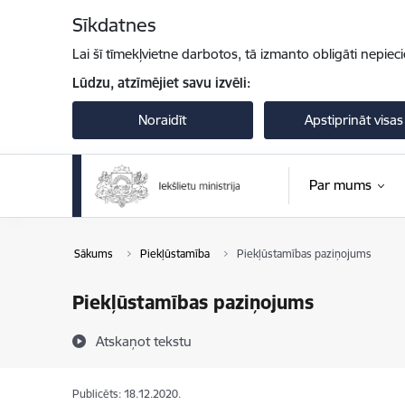
Pāriet uz lapas saturu
Sīkdatnes
Lai šī tīmekļvietne darbotos, tā izmanto obligāti nepiec
Lūdzu, atzīmējiet savu izvēli:
Noraidīt
Apstiprināt visas
Par mums
Sākums
Piekļūstamība
Piekļūstamības paziņojums
Piekļūstamības paziņojums
Atskaņot tekstu
Publicēts: 18.12.2020.