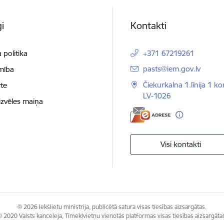
i
Kontakti
 politika
+371 67219261
E-pasts:
pasts@iem.gov.lv
mība
Čiekurkalna 1.līnija 1 ko
te
LV-1026
izvēles maiņa
Visi kontakti
© 2026 Iekšlietu ministrija, publicētā satura visas tiesības aizsargātas.
 2020 Valsts kanceleja, Tīmekļvietņu vienotās platformas visas tiesības aizsargāta