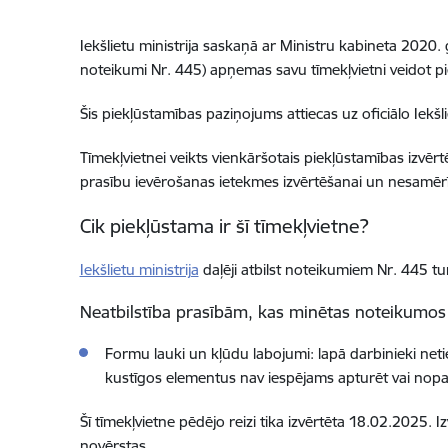
Iekšlietu ministrija
saskaņā ar Ministru kabineta 2020. g
noteikumi Nr. 445) apņemas savu
tīmekļvietni
veidot p
Šis piekļūstamības paziņojums attiecas uz oficiālo
Iekšl
Tīmekļvietnei
veikts
vienkāršotais piekļūstamības izvēr
prasību ievērošanas ietekmes izvērtēšanai un nesamēr
Cik piekļūstama ir šī
tīmekļvietne
?
Iekšlietu ministrija
daļēji atbilst noteikumiem Nr. 445
tu
Neatbilstība prasībām, kas minētas noteikumos
Formu lauki un kļūdu labojumi: lapā darbinieki netie
kustīgos elementus nav iespējams apturēt vai nopauz
Šī
tīmekļvietne
pēdējo reizi tika izvērtēta 18
.02.2025
. I
novērstas.