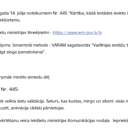
ada 14. jūlija noteikumiem Nr. 445 "Kārtība, kādā iestādes ievieto 
iekļūstamu.
ietu ministrijas tīmekļvietni
-
https://www.iem.gov.lv/lv
tējums
. Izmantotā metode -
VARAM sagatavotās “Vadlīnijas iestāžu 
īgā sloga pamatošanai”
.
rpmāk minēto iemeslu dēļ.
 Nr. 445:
k veikta datu validācija. Saturs, kas kustas, mirgo un zibsnī: visās 
ēt, animācija cikliski pārvietojas.
zvērtēšanu veica Iekšlietu ministrijas Komunikācijas nodaļa. Iepriek