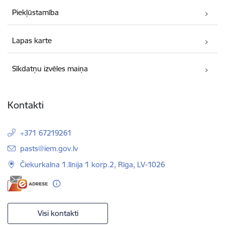
Piekļūstamība
Lapas karte
Sīkdatņu izvēles maiņa
Kontakti
+371 67219261
E-pasts:
pasts@iem.gov.lv
Čiekurkalna 1.līnija 1 korp.2, Rīga, LV-1026
Visi kontakti