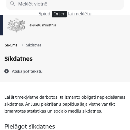
Pāriet uz lapas saturu
Spied
lai meklētu
Enter
Sākums
Sīkdatnes
Sīkdatnes
Atskaņot tekstu
Lai šī tīmekļvietne darbotos, tā izmanto obligāti nepieciešamās
sīkdatnes. Ar Jūsu piekrišanu papildus šajā vietnē var tikt
izmantotas statistikas un sociālo mediju sīkdatnes.
Pielāgot sīkdatnes