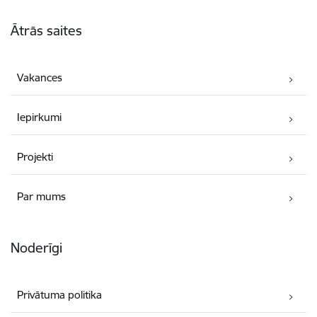
Kājene
Ātrās saites
Vakances
Iepirkumi
Projekti
Par mums
Noderīgi
Privātuma politika