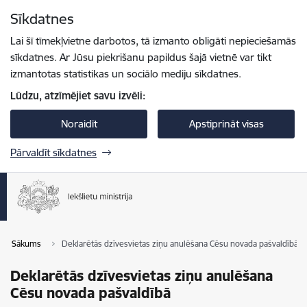
Pāriet uz lapas saturu
Sīkdatnes
Spied
lai meklētu
Enter
Lai šī tīmekļvietne darbotos, tā izmanto obligāti nepieciešamās
sīkdatnes. Ar Jūsu piekrišanu papildus šajā vietnē var tikt
izmantotas statistikas un sociālo mediju sīkdatnes.
Lūdzu, atzīmējiet savu izvēli:
Noraidīt
Apstiprināt visas
Pārvaldīt sīkdatnes
Sākums
Deklarētās dzīvesvietas ziņu anulēšana Cēsu novada pašvaldībā
Deklarētās dzīvesvietas ziņu anulēšana
Cēsu novada pašvaldībā