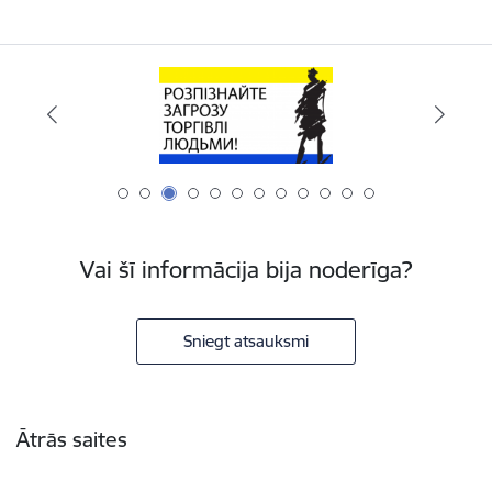
Vai šī informācija bija noderīga?
Sniegt atsauksmi
Kājene
Ātrās saites