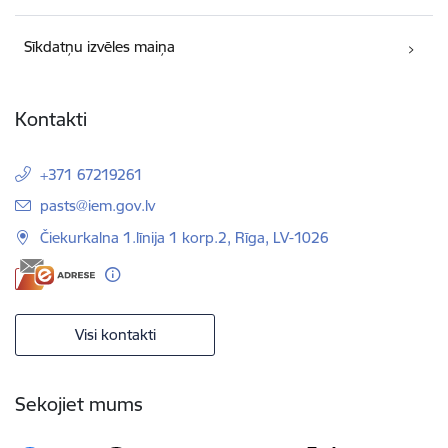
Sīkdatņu izvēles maiņa
Kontakti
+371 67219261
E-pasts:
pasts@iem.gov.lv
Čiekurkalna 1.līnija 1 korp.2, Rīga, LV-1026
Visi kontakti
Sekojiet mums