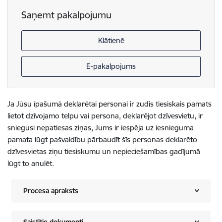
Saņemt pakalpojumu
Klātienē
E-pakalpojums
Ja Jūsu īpašumā deklarētai personai ir zudis tiesiskais pamats
lietot dzīvojamo telpu vai persona, deklarējot dzīvesvietu, ir
sniegusi nepatiesas ziņas, Jums ir iespēja uz iesnieguma
pamata lūgt pašvaldību pārbaudīt šīs personas deklarēto
dzīvesvietas ziņu tiesiskumu un nepieciešamības gadījumā
lūgt to anulēt.
Procesa apraksts
Saistītie dokumenti