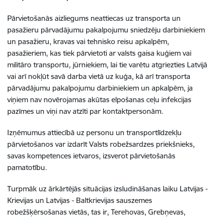
Pārvietošanās aizliegums neattiecas uz transporta un
pasažieru pārvadājumu pakalpojumu sniedzēju darbiniekiem
un pasažieru, kravas vai tehnisko reisu apkalpēm,
pasažieriem, kas tiek pārvietoti ar valsts gaisa kuģiem vai
militāro transportu, jūrniekiem, lai tie varētu atgriezties Latvijā
vai arī nokļūt savā darba vietā uz kuģa, kā arī transporta
pārvadājumu pakalpojumu darbiniekiem un apkalpēm, ja
viņiem nav novērojamas akūtas elpošanas ceļu infekcijas
pazīmes un viņi nav atzīti par kontaktpersonām.
Izņēmumus attiecībā uz personu un transportlīdzekļu
pārvietošanos var izdarīt Valsts robežsardzes priekšnieks,
savas kompetences ietvaros, izsverot pārvietošanās
pamatotību.
Turpmāk uz ārkārtējās situācijas izsludināšanas laiku Latvijas -
Krievijas un Latvijas - Baltkrievijas sauszemes
robežšķērsošanas vietās, tas ir, Terehovas, Grebņevas,