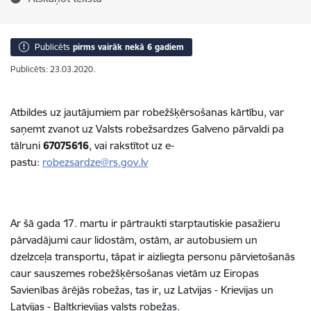
Publicēts
pirms vairāk nekā 6 gadiem
Publicēts: 23.03.2020.
Atbildes uz jautājumiem par robežšķērsošanas kārtību, var
saņemt zvanot uz Valsts robežsardzes Galveno pārvaldi pa
tālruni
67075616
, vai rakstītot uz e-
pastu:
robezsardze@rs.gov.lv
Ar šā gada 17. martu ir pārtraukti starptautiskie pasažieru
pārvadājumi caur lidostām, ostām, ar autobusiem un
dzelzceļa transportu, tāpat ir aizliegta personu pārvietošanās
caur sauszemes robežšķērsošanas vietām uz Eiropas
Savienības ārējās robežas, tas ir, uz Latvijas - Krievijas un
Latvijas - Baltkrievijas valsts robežas.