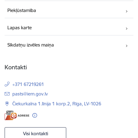
Piekļūstamība
Lapas karte
Sīkdatņu izvēles maiņa
Kontakti
+371 67219261
E-pasts:
pasts@iem.gov.lv
Čiekurkalna 1.līnija 1 korp.2, Rīga, LV-1026
Visi kontakti