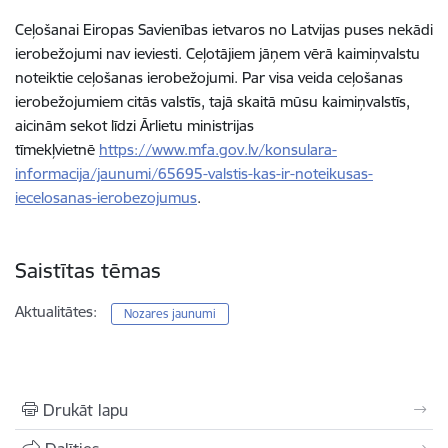
Ceļošanai Eiropas Savienības ietvaros no Latvijas puses nekādi
ierobežojumi nav ieviesti. Ceļotājiem jāņem vērā kaimiņvalstu
noteiktie ceļošanas ierobežojumi. Par visa veida ceļošanas
ierobežojumiem citās valstīs, tajā skaitā mūsu kaimiņvalstīs,
aicinām sekot līdzi Ārlietu ministrijas
tīmekļvietnē
https://www.mfa.gov.lv/konsulara-
informacija/jaunumi/65695-valstis-kas-ir-noteikusas-
iecelosanas-ierobezojumus
.
Saistītas tēmas
Aktualitātes:
Nozares jaunumi
Drukāt lapu