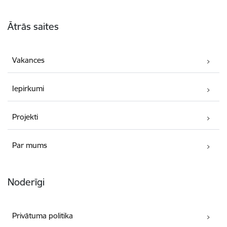
Kājene
Ātrās saites
Vakances
Iepirkumi
Projekti
Par mums
Noderīgi
Privātuma politika