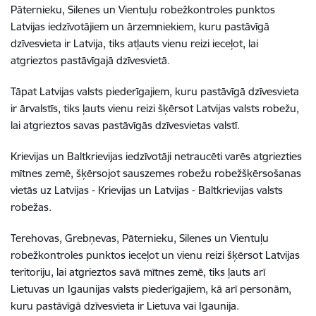
Pāternieku, Silenes un Vientuļu robežkontroles punktos
Latvijas iedzīvotājiem un ārzemniekiem, kuru pastāvīgā
dzīvesvieta ir Latvija, tiks atļauts vienu reizi ieceļot, lai
atgrieztos pastāvīgajā dzīvesvietā.
Tāpat Latvijas valsts piederīgajiem, kuru pastāvīgā dzīvesvieta
ir ārvalstīs, tiks ļauts vienu reizi šķērsot Latvijas valsts robežu,
lai atgrieztos savas pastāvīgās dzīvesvietas valstī.
Krievijas un Baltkrievijas iedzīvotāji netraucēti varēs atgriezties
mītnes zemē, šķērsojot sauszemes robežu robežšķērsošanas
vietās uz Latvijas - Krievijas un Latvijas - Baltkrievijas valsts
robežas.
Terehovas, Grebņevas, Pāternieku, Silenes un Vientuļu
robežkontroles punktos ieceļot un vienu reizi šķērsot Latvijas
teritoriju, lai atgrieztos savā mītnes zemē, tiks ļauts arī
Lietuvas un Igaunijas valsts piederīgajiem, kā arī personām,
kuru pastāvīgā dzīvesvieta ir Lietuva vai Igaunija.