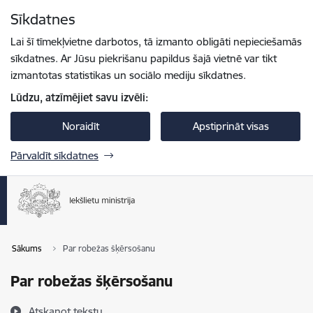
Pāriet uz lapas saturu
Sīkdatnes
Spied
lai meklētu
Enter
Lai šī tīmekļvietne darbotos, tā izmanto obligāti nepieciešamās
sīkdatnes. Ar Jūsu piekrišanu papildus šajā vietnē var tikt
izmantotas statistikas un sociālo mediju sīkdatnes.
Lūdzu, atzīmējiet savu izvēli:
Noraidīt
Apstiprināt visas
Pārvaldīt sīkdatnes
Sākums
Par robežas šķērsošanu
Par robežas šķērsošanu
Atskaņot tekstu