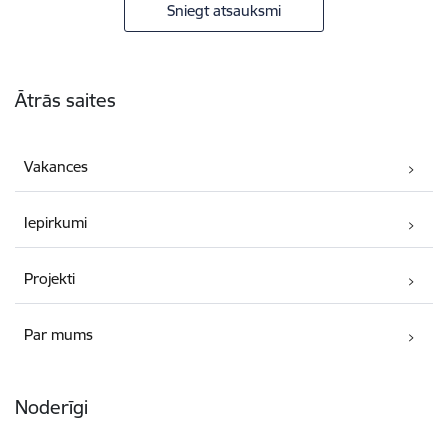
Sniegt atsauksmi
Kājene
Ātrās saites
Vakances
Iepirkumi
Projekti
Par mums
Noderīgi