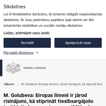
Pāriet uz lapas saturu
Sīkdatnes
Spied
lai meklētu
Enter
Lai šī tīmekļvietne darbotos, tā izmanto obligāti nepieciešamās
sīkdatnes. Ar Jūsu piekrišanu papildus šajā vietnē var tikt
izmantotas statistikas un sociālo mediju sīkdatnes.
Lūdzu, atzīmējiet savu izvēli:
Noraidīt
Apstiprināt visas
Pārvaldīt sīkdatnes
Sākums
M. Golubeva: Eiropas līmenī ir jārod risinājumi, kā stiprināt tiesīb
M. Golubeva: Eiropas līmenī ir jārod
risinājumi, kā stiprināt tiesībsargājošo