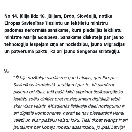
No 14. jūlija līdz 16. jūlijam, Brdo, Slovēnijā, notika
Eiropas Savienības Tieslietu un iekšlietu ministru
padomes neformālā sanāksme, kurā piedalījās iekšlietu
ministre Marija Golubeva. Sanāksmē diskutēja par jauno
tehnoloģiju iespējām cīņā ar noziedzību, jauno Migrācijas
un patvēruma paktu, kā arī jauno Šengenas stratēģiju.
“
Šī bija nozīmīga sanāksme gan Latvijas, gan Eiropas
Savienības kontekstā. Jautājumi par to, kā samērot
pilsoņu brīvības, tajā pašā laikā stiprinot tiesībsargājošo
iestāžu spēju cīnīties pret noziegumiem digitālajā telpā
skar visas valstis. Mūsdienās lielākajai daļai noziegumu ir
arī digitālā komponente, nereti tie nav piesaistāmi vienai
valstij un skar plašāku valstu loku. Tieši tikpat svarīgs ir arī
jautājums par kopējo robežu aizsardzību, jo īpaši Latvijai,