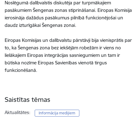
Noslēgumā dalībvalstis diskutēja par turpmākajiem
pasākumiem Šengenas zonas stiprināšanai. Eiropas Komisija
ierosināja dažādus pasākumus pilnībā funkcionējošai un
daudz izturīgākai Šengenas zonai.
Eiropas Komisijas un dalībvalstu pārstāvji bija vienisprātis par
to, ka Šengenas zona bez iekšējām robežām ir viens no
lielākajiem Eiropas integrācijas sasniegumiem un tam ir
būtiska nozīme Eiropas Savienības vienotā tirgus
funkcionēšanā.
Saistītas tēmas
Aktualitātes:
Informācija medijiem