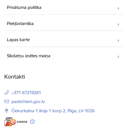
Privātuma politika
Piekļūstamība
Lapas karte
Sīkdatņu izvēles maiņa
Kontakti
+371 67219261
E-pasts:
pasts@iem.gov.lv
Čiekurkalna 1.līnija 1 korp.2, Rīga, LV-1026