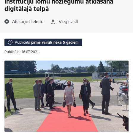
institūciju lomu noziegumu atklāšanā
digitālajā telpā
Atskaņot tekstu
Viegli lasīt
Publicēts
pirms vairāk nekā 5 gadiem
Publicēts: 16.07.2021.