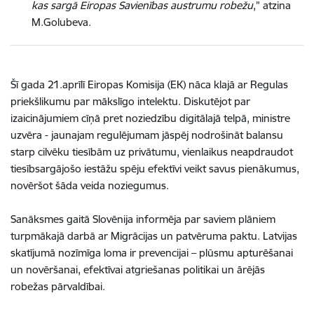
kas sargā Eiropas Savienības austrumu robežu
,” atzina
M.Golubeva.
Šī gada 21.aprīlī Eiropas Komisija (EK) nāca klajā ar Regulas
priekšlikumu par mākslīgo intelektu. Diskutējot par
izaicinājumiem cīņā pret noziedzību digitālajā telpā, ministre
uzvēra - jaunajam regulējumam jāspēj nodrošināt balansu
starp cilvēku tiesībām uz privātumu, vienlaikus neapdraudot
tiesībsargājošo iestāžu spēju efektīvi veikt savus pienākumus,
novēršot šāda veida noziegumus.
Sanāksmes gaitā Slovēnija informēja par saviem plāniem
turpmākajā darbā ar Migrācijas un patvēruma paktu. Latvijas
skatījumā nozīmīga loma ir prevencijai – plūsmu apturēšanai
un novēršanai, efektīvai atgriešanas politikai un ārējās
robežas pārvaldībai.