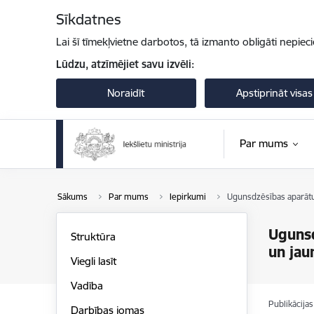
Pāriet uz lapas saturu
Sīkdatnes
Lai šī tīmekļvietne darbotos, tā izmanto obligāti nepiec
Lūdzu, atzīmējiet savu izvēli:
Noraidīt
Apstiprināt visas
Par mums
Sākums
Par mums
Iepirkumi
Ugunsdzēsības aparātu
Ugunsd
Struktūra
un jau
Viegli lasīt
Vadība
Publikācija
Darbības jomas