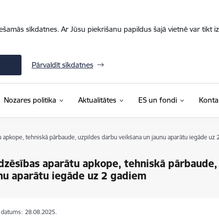
iešamās sīkdatnes. Ar Jūsu piekrišanu papildus šajā vietnē var tikt i
Pārvaldīt sīkdatnes
Nozares politika
Aktualitātes
ES un fondi
Konta
 apkope, tehniskā pārbaude, uzpildes darbu veikšana un jaunu aparātu iegāde uz 
zēsības aparātu apkope, tehniskā pārbaude, 
nu aparātu iegāde uz 2 gadiem
s datums:
28.08.2025.