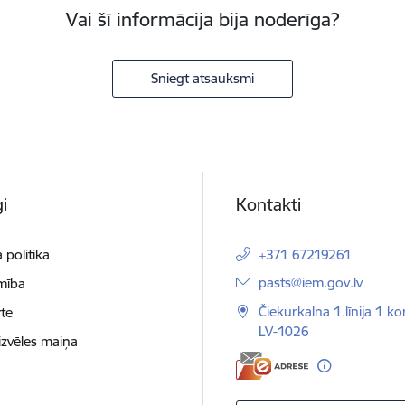
Vai šī informācija bija noderīga?
Sniegt atsauksmi
i
Kontakti
 politika
+371 67219261
E-pasts:
pasts@iem.gov.lv
mība
Čiekurkalna 1.līnija 1 ko
te
LV-1026
izvēles maiņa