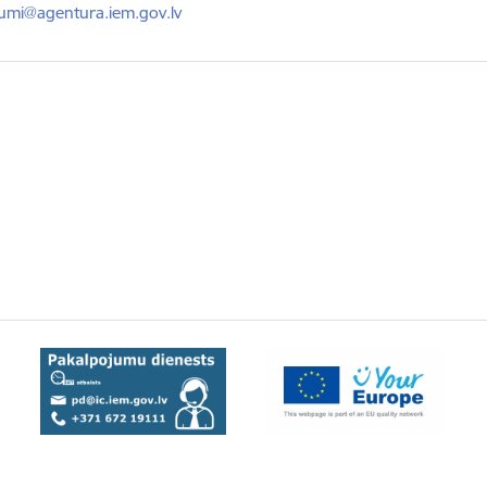
ts:
kumi@agentura.iem.gov.lv