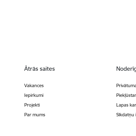
Kājene
Ātrās saites
Noderīg
Vakances
Privātuma
Iepirkumi
Piekļūsta
Projekti
Lapas kar
Par mums
Sīkdatņu 