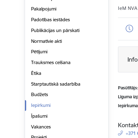
IeM NVA
Pakalpojumi
Padotības iestādes
Publikācijas un pārskati
Normatīvie akti
Pētījumi
Inf
Trauksmes celšana
Ētika
Starptautiskā sadarbība
Pasūtītājs
Budžets
Līguma izp
Iepirkumi
Iepirkuma
Īpašumi
Kontakt
Vakances
+371
Projekti