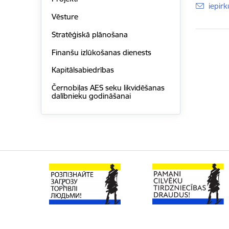
E-pas
iepir
Vēsture
Stratēģiskā plānošana
Finanšu izlūkošanas dienests
Kapitālsabiedrības
Černobiļas AES seku likvidēšanas
dalībnieku godināšanai