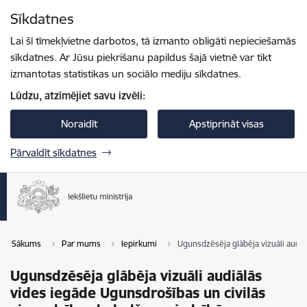
Pāriet uz lapas saturu
Sīkdatnes
Spied
lai meklētu
Enter
Lai šī tīmekļvietne darbotos, tā izmanto obligāti nepieciešamās
sīkdatnes. Ar Jūsu piekrišanu papildus šajā vietnē var tikt
izmantotas statistikas un sociālo mediju sīkdatnes.
Lūdzu, atzīmējiet savu izvēli:
Noraidīt
Apstiprināt visas
Pārvaldīt sīkdatnes
Sākums
Par mums
Iepirkumi
Ugunsdzēsēja glābēja vizuāli audiā
Ugunsdzēsēja glābēja vizuāli audiālās
vides iegāde Ugunsdrošības un civilās