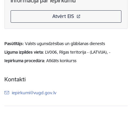
Informācija par iepirkumu
Atvērt EIS
Pasūtītājs
Valsts ugunsdzēsības un glābšanas dienests
Līguma izpildes vieta
LV006, Rīgas teritorija - (LATVIJA), -
Iepirkuma procedūra
Atklāts konkurss
Kontakti
E-pasts:
iepirkumi@vugd.gov.lv