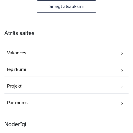
Sniegt atsauksmi
Kājene
Ātrās saites
Vakances
Iepirkumi
Projekti
Par mums
Noderīgi