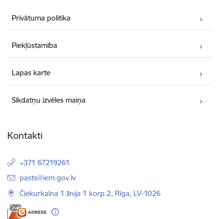
Privātuma politika
Piekļūstamība
Lapas karte
Sīkdatņu izvēles maiņa
Kontakti
+371 67219261
E-pasts:
pasts@iem.gov.lv
Čiekurkalna 1.līnija 1 korp.2, Rīga, LV-1026