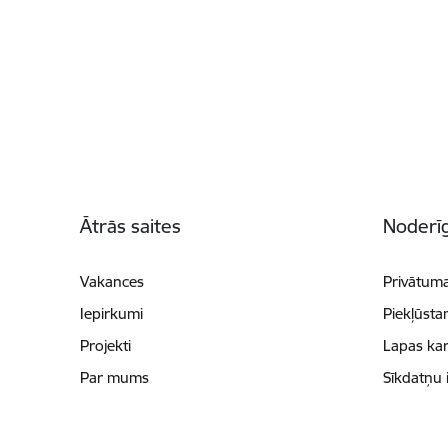
Kājene
Ātrās saites
Noderīg
Vakances
Privātuma
Iepirkumi
Piekļūsta
Projekti
Lapas kar
Par mums
Sīkdatņu 