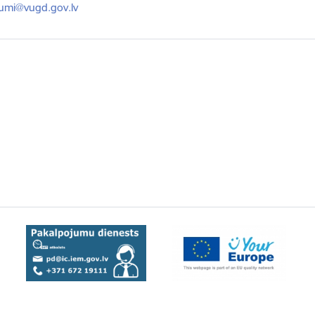
ts:
kumi@vugd.gov.lv