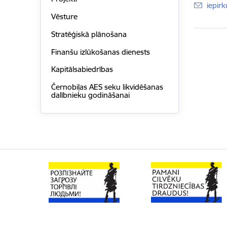
E-pas
iepir
Vēsture
Stratēģiskā plānošana
Finanšu izlūkošanas dienests
Kapitālsabiedrības
Černobiļas AES seku likvidēšanas
dalībnieku godināšanai