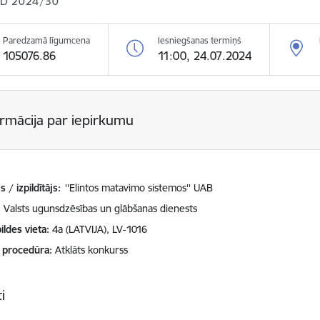
D 2024/30
Paredzamā līgumcena
Iesniegšanas termiņš
105076.86
11:00, 24.07.2024
ormācija par iepirkumu
 / izpildītājs:
''Elintos matavimo sistemos'' UAB
Valsts ugunsdzēsības un glābšanas dienests
ildes vieta
4a (LATVIJA), LV-1016
 procedūra
Atklāts konkurss
i