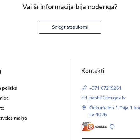
Vai šī informācija bija noderīga?
Sniegt atsauksmi
i
Kontakti
 politika
+371 67219261
E-pasts:
pasts@iem.gov.lv
mība
Čiekurkalna 1.līnija 1 ko
te
LV-1026
izvēles maiņa