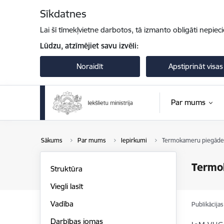
Pāriet uz lapas saturu
Sīkdatnes
Lai šī tīmekļvietne darbotos, tā izmanto obligāti nepiec
Lūdzu, atzīmējiet savu izvēli:
Noraidīt
Apstiprināt visas
Par mums
Sākums
Par mums
Iepirkumi
Termokameru piegāde
Termo
Struktūra
Viegli lasīt
Vadība
Publikācija
Darbības jomas