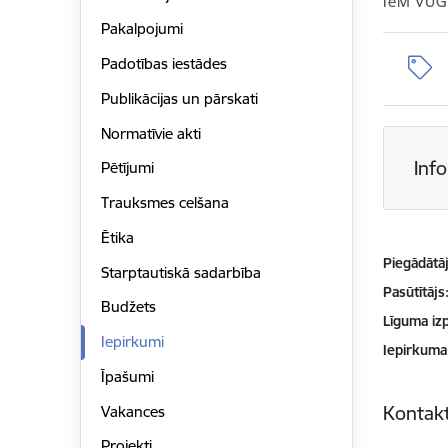
IeM VUG
Pakalpojumi
Padotības iestādes
Publikācijas un pārskati
Normatīvie akti
Inf
Pētījumi
Trauksmes celšana
Ētika
Piegādātājs
Starptautiskā sadarbība
Pasūtītājs
Budžets
Līguma izp
Iepirkumi
Iepirkuma
Īpašumi
Kontakt
Vakances
Projekti