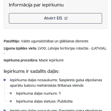
Informācija par iepirkumu
Atvērt EIS
Pasūtītājs
Valsts ugunsdzēsības un glābšanas dienests
Līguma izpildes vieta
LV00, Latvijas teritorijas robežās - (LATVIJA),
-
Iepirkuma procedūra
Mazie iepirkumi
Iepirkums ir sadalīts daļās:
Iepirkuma daļas nosaukums: Saspiesta gaisa elpošanas
aparātu balonu mehāniskās tīrīšanas stends
Iepirkuma daļas numurs: 1
Iepirkuma daļas statuss: Publicēta
Iepirkuma daļas nosaukums: Saspiesta gaisa elpošanas