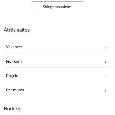
Sniegt atsauksmi
Kājene
Ātrās saites
Vakances
Iepirkumi
Projekti
Par mums
Noderīgi