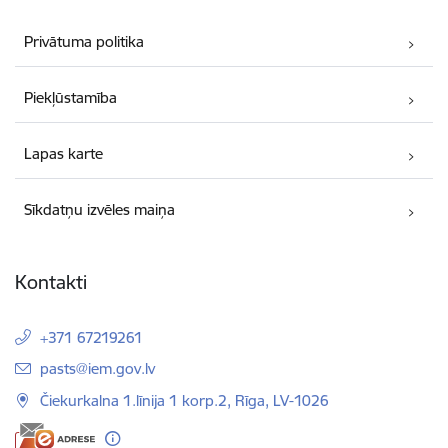
Privātuma politika
Piekļūstamība
Lapas karte
Sīkdatņu izvēles maiņa
Kontakti
+371 67219261
E-pasts:
pasts@iem.gov.lv
Čiekurkalna 1.līnija 1 korp.2, Rīga, LV-1026