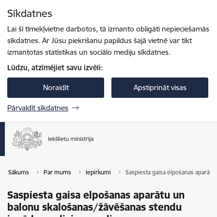
Pāriet uz lapas saturu
Sīkdatnes
Spied
lai meklētu
Enter
Lai šī tīmekļvietne darbotos, tā izmanto obligāti nepieciešamās
sīkdatnes. Ar Jūsu piekrišanu papildus šajā vietnē var tikt
izmantotas statistikas un sociālo mediju sīkdatnes.
Lūdzu, atzīmējiet savu izvēli:
Noraidīt
Apstiprināt visas
Pārvaldīt sīkdatnes
Sākums
Par mums
Iepirkumi
Saspiesta gaisa elpošanas aparāt
Saspiesta gaisa elpošanas aparātu un
balonu skalošanas/žāvēšanas stendu