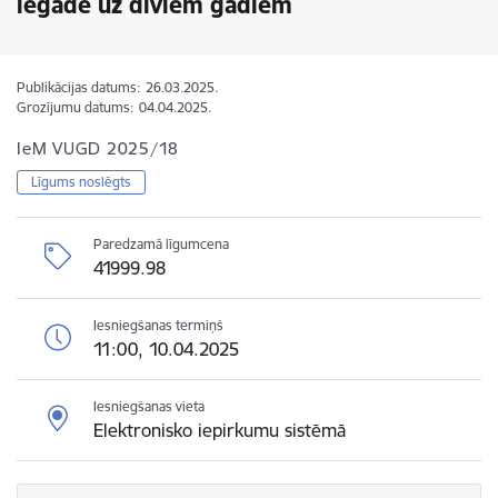
iegāde uz diviem gadiem
Publikācijas datums:
26.03.2025.
Grozījumu datums:
04.04.2025.
IeM VUGD 2025/18
Līgums noslēgts
Paredzamā līgumcena
41999.98
Iesniegšanas termiņš
11:00, 10.04.2025
Iesniegšanas vieta
Elektronisko iepirkumu sistēmā