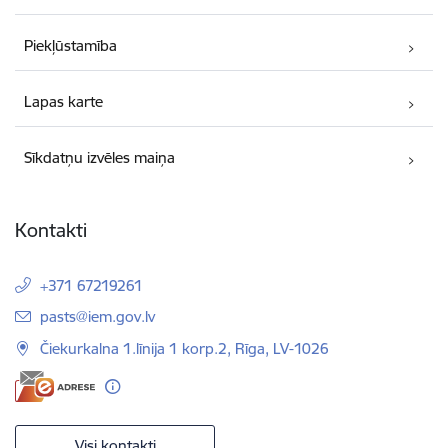
Piekļūstamība
Lapas karte
Sīkdatņu izvēles maiņa
Kontakti
+371 67219261
E-pasts:
pasts@iem.gov.lv
Čiekurkalna 1.līnija 1 korp.2, Rīga, LV-1026
Visi kontakti