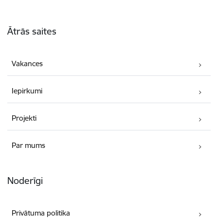
Kājene
Ātrās saites
Vakances
Iepirkumi
Projekti
Par mums
Noderīgi
Privātuma politika