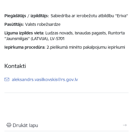
Piegādātājs / izpildītājs:
Sabiedrība ar ierobežotu atbildību ''Eriva''
Pasūtītājs
Valsts robežsardze
Līguma izpildes vieta
Ludzas novads, Isnaudas pagasts, Runtorta
''Jaunsmilgas'' (LATVIJA), LV-5701
Iepirkuma procedūra
2.pielikumā minēto pakalpojumu iepirkumi
Kontakti
E-pasts:
aleksandrs.vasilkovskis@rs.gov.lv
Drukāt lapu