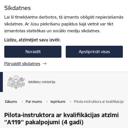
Pāriet uz lapas saturu
Sīkdatnes
Spied
lai meklētu
Enter
Lai šī tīmekļvietne darbotos, tā izmanto obligāti nepieciešamās
sīkdatnes. Ar Jūsu piekrišanu papildus šajā vietnē var tikt
izmantotas statistikas un sociālo mediju sīkdatnes.
Lūdzu, atzīmējiet savu izvēli:
Noraidīt
Apstiprināt visas
Pārvaldīt sīkdatnes
Sākums
Par mums
Iepirkumi
Pilota-instruktora ar kvalifikācijas 
Pilota-instruktora ar kvalifikācijas atzīmi
''A119'' pakalpojumi (4 gadi)