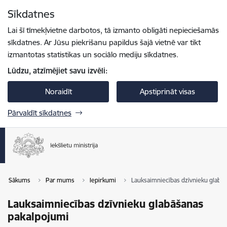
Pāriet uz lapas saturu
Sīkdatnes
Spied
lai meklētu
Enter
Lai šī tīmekļvietne darbotos, tā izmanto obligāti nepieciešamās
sīkdatnes. Ar Jūsu piekrišanu papildus šajā vietnē var tikt
izmantotas statistikas un sociālo mediju sīkdatnes.
Lūdzu, atzīmējiet savu izvēli:
Noraidīt
Apstiprināt visas
Pārvaldīt sīkdatnes
Sākums
Par mums
Iepirkumi
Lauksaimniecības dzīvnieku glabā
Lauksaimniecības dzīvnieku glabāšanas
pakalpojumi