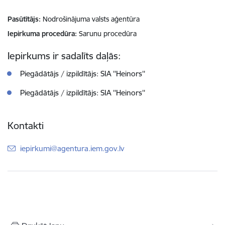
Pasūtītājs
Nodrošinājuma valsts aģentūra
Iepirkuma procedūra
Sarunu procedūra
Iepirkums ir sadalīts daļās:
Piegādātājs / izpildītājs: SIA ''Heinors''
Piegādātājs / izpildītājs: SIA ''Heinors''
Kontakti
E-pasts:
iepirkumi@agentura.iem.gov.lv