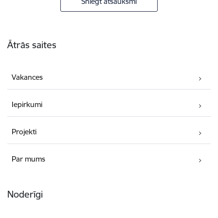
Sniegt atsauksmi
Kājene
Ātrās saites
Vakances
Iepirkumi
Projekti
Par mums
Noderīgi