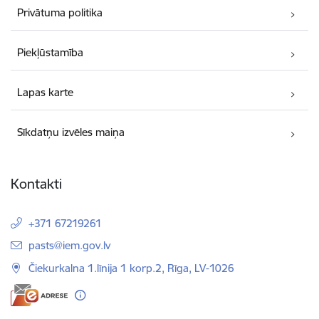
Privātuma politika
Piekļūstamība
Lapas karte
Sīkdatņu izvēles maiņa
Kontakti
+371 67219261
E-pasts:
pasts@iem.gov.lv
Čiekurkalna 1.līnija 1 korp.2, Rīga, LV-1026