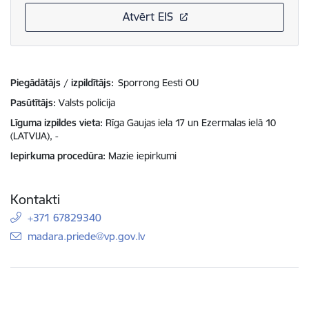
Atvērt EIS
Piegādātājs / izpildītājs:
Sporrong Eesti OU
Pasūtītājs
Valsts policija
Līguma izpildes vieta
Rīga Gaujas iela 17 un Ezermalas ielā 10
(LATVIJA), -
Iepirkuma procedūra
Mazie iepirkumi
Kontakti
+371 67829340
E-pasts:
madara.priede@vp.gov.lv