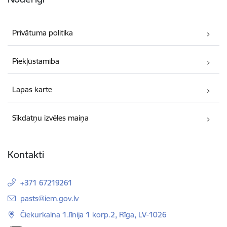
Privātuma politika
Piekļūstamība
Lapas karte
Sīkdatņu izvēles maiņa
Kontakti
+371 67219261
E-pasts:
pasts@iem.gov.lv
Čiekurkalna 1.līnija 1 korp.2, Rīga, LV-1026