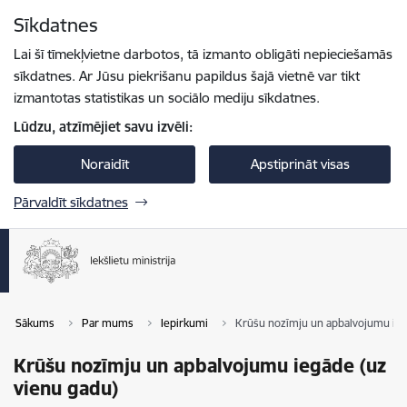
Pāriet uz lapas saturu
Sīkdatnes
Spied
lai meklētu
Enter
Lai šī tīmekļvietne darbotos, tā izmanto obligāti nepieciešamās
sīkdatnes. Ar Jūsu piekrišanu papildus šajā vietnē var tikt
izmantotas statistikas un sociālo mediju sīkdatnes.
Lūdzu, atzīmējiet savu izvēli:
Noraidīt
Apstiprināt visas
Pārvaldīt sīkdatnes
Sākums
Par mums
Iepirkumi
Krūšu nozīmju un apbalvojumu ieg
Krūšu nozīmju un apbalvojumu iegāde (uz
vienu gadu)