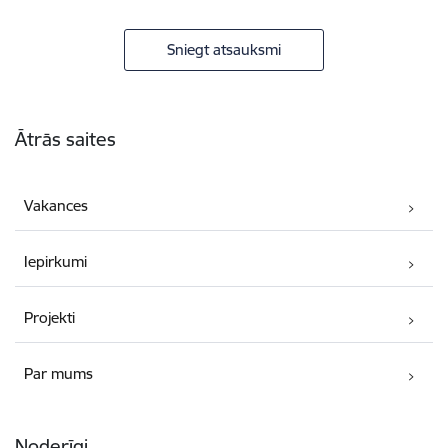
Sniegt atsauksmi
Kājene
Ātrās saites
Vakances
Iepirkumi
Projekti
Par mums
Noderīgi