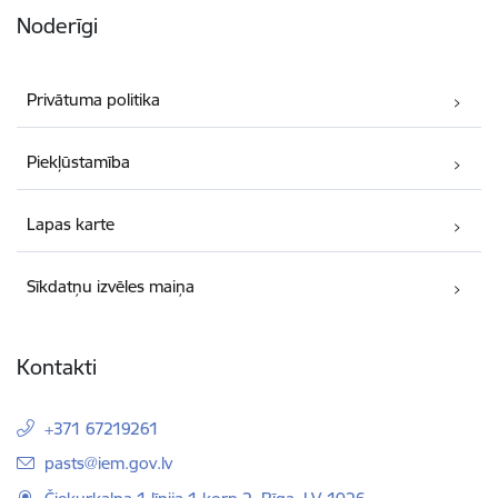
Noderīgi
Privātuma politika
Piekļūstamība
Lapas karte
Sīkdatņu izvēles maiņa
Kontakti
+371 67219261
E-pasts:
pasts@iem.gov.lv