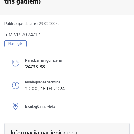
trīs gadiem)
Publikācijas datums:
29.02.2024.
IeM VP 2024/17
Noslēgts
Paredzamā līgumcena
24793.38
Iesniegšanas termiņš
10:00, 18.03.2024
Iesniegšanas vieta
Informācija par iepirkumu