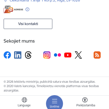
Čiekurkalna 1.līnija 1 korp.2, Rīga, LV-1026
Visi kontakti
Sekojiet mums
© 2026 Iekšlietu ministrija, publicētā satura visas tiesības aizsargātas.
© 2020 Valsts kanceleja, Tīmekļvietņu vienotās platformas visas tiesības
aizsargātas.
Language
Piekļūstamība
Izvēlne