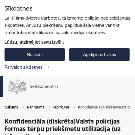
Pāriet uz lapas saturu
Sīkdatnes
Spied
lai meklētu
Enter
Lai šī tīmekļvietne darbotos, tā izmanto obligāti nepieciešamās
sīkdatnes. Ar Jūsu piekrišanu papildus šajā vietnē var tikt
izmantotas statistikas un sociālo mediju sīkdatnes.
Lūdzu, atzīmējiet savu izvēli:
Noraidīt
Apstiprināt visas
Pārvaldīt sīkdatnes
Sākums
Par mums
Iepirkumi
Konfidenciāla (diskrēta)Valsts poli
Konfidenciāla (diskrēta)Valsts policijas
formas tērpu priekšmetu utilizācija (uz