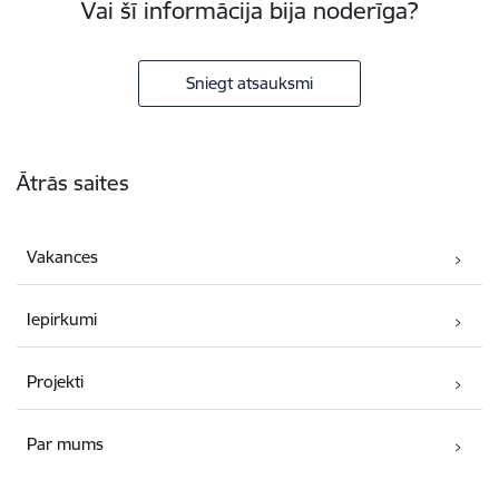
Vai šī informācija bija noderīga?
Sniegt atsauksmi
Kājene
Ātrās saites
Vakances
Iepirkumi
Projekti
Par mums