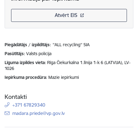
Atvērt EIS
Piegādātājs / izpildītājs:
''ALL recycling'' SIA
Pasūtītājs
Valsts policija
Līguma izpildes vieta
Rīga Čiekurkalna 1.līnija 1-k 6 (LATVIJA), LV-
1026
Iepirkuma procedūra
Mazie iepirkumi
Kontakti
+371 67829340
E-pasts:
madara.priede@vp.gov.lv