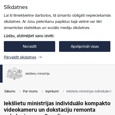
Pāriet uz lapas saturu
Sīkdatnes
Spied
lai meklētu
Enter
Lai šī tīmekļvietne darbotos, tā izmanto obligāti nepieciešamās
sīkdatnes. Ar Jūsu piekrišanu papildus šajā vietnē var tikt
izmantotas statistikas un sociālo mediju sīkdatnes.
Lūdzu, atzīmējiet savu izvēli:
Noraidīt
Apstiprināt visas
Pārvaldīt sīkdatnes
Sākums
Par mums
Iepirkumi
Iekšlietu ministrijas individuālo
Iekšlietu ministrijas individuālo kompakto
videokameru un dokstaciju remonta