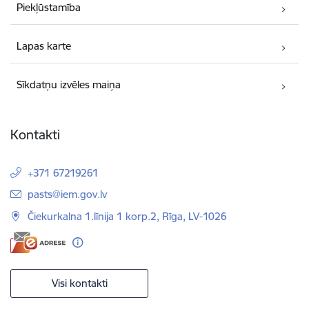
Piekļūstamība
Lapas karte
Sīkdatņu izvēles maiņa
Kontakti
+371 67219261
E-pasts:
pasts@iem.gov.lv
Čiekurkalna 1.līnija 1 korp.2, Rīga, LV-1026
Visi kontakti