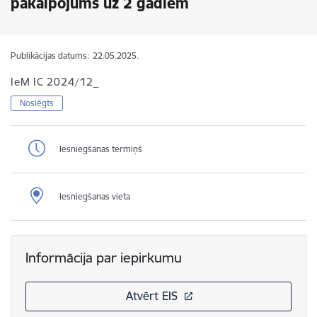
pakalpojums uz 2 gadiem
Publikācijas datums:
22.05.2025.
IeM IC 2024/12_
Noslēgts
Iesniegšanas termiņš
Iesniegšanas vieta
Informācija par iepirkumu
Atvērt EIS