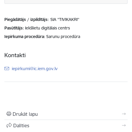
Piegādātājs / izpildītājs:
SIA ''TIVIKAKRI''
Pasūtītājs
Iekšlietu digitālais centrs
Iepirkuma procedūra
Sarunu procedūra
Kontakti
E-pasts:
iepirkumi@ic.iem.gov.lv
Drukāt lapu
Dalīties