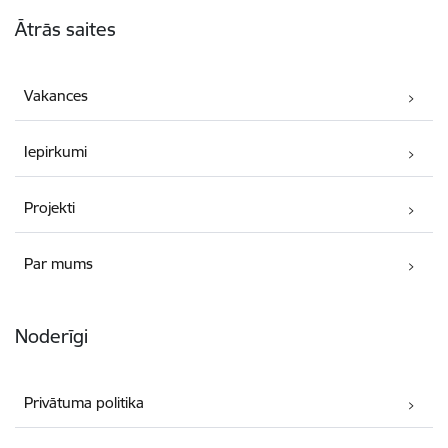
Kājene
Ātrās saites
Vakances
Iepirkumi
Projekti
Par mums
Noderīgi
Privātuma politika