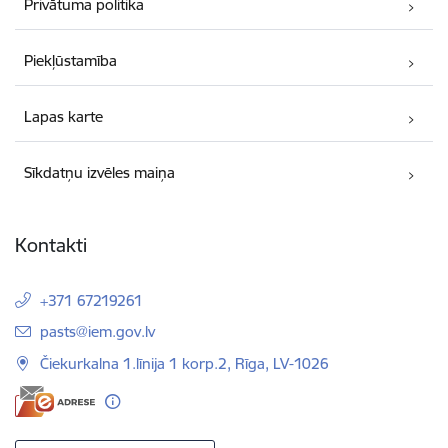
Privātuma politika
Piekļūstamība
Lapas karte
Sīkdatņu izvēles maiņa
Kontakti
+371 67219261
E-pasts:
pasts@iem.gov.lv
Čiekurkalna 1.līnija 1 korp.2, Rīga, LV-1026