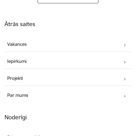
Kājene
Ātrās saites
Vakances
Iepirkumi
Projekti
Par mums
Noderīgi