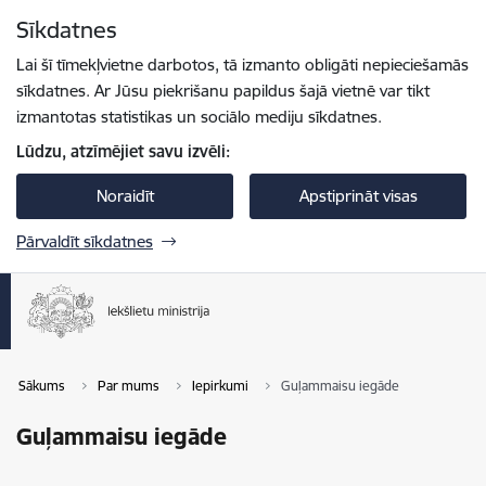
Pāriet uz lapas saturu
Sīkdatnes
Spied
lai meklētu
Enter
Lai šī tīmekļvietne darbotos, tā izmanto obligāti nepieciešamās
sīkdatnes. Ar Jūsu piekrišanu papildus šajā vietnē var tikt
izmantotas statistikas un sociālo mediju sīkdatnes.
Lūdzu, atzīmējiet savu izvēli:
Noraidīt
Apstiprināt visas
Pārvaldīt sīkdatnes
Sākums
Par mums
Iepirkumi
Guļammaisu iegāde
Guļammaisu iegāde