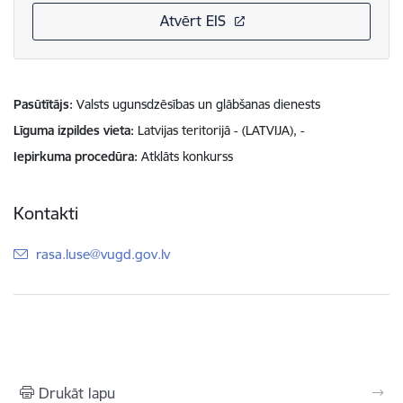
Atvērt EIS
Pasūtītājs
Valsts ugunsdzēsības un glābšanas dienests
Līguma izpildes vieta
Latvijas teritorijā - (LATVIJA), -
Iepirkuma procedūra
Atklāts konkurss
Kontakti
E-pasts:
rasa.luse@vugd.gov.lv
Drukāt lapu