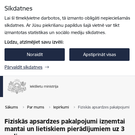
Pāriet uz lapas saturu
Sīkdatnes
Spied
lai meklētu
Enter
Lai šī tīmekļvietne darbotos, tā izmanto obligāti nepieciešamās
sīkdatnes. Ar Jūsu piekrišanu papildus šajā vietnē var tikt
izmantotas statistikas un sociālo mediju sīkdatnes.
Lūdzu, atzīmējiet savu izvēli:
Noraidīt
Apstiprināt visas
Pārvaldīt sīkdatnes
Sākums
Par mums
Iepirkumi
Fiziskās apsardzes pakalpojumi iz
Fiziskās apsardzes pakalpojumi izņemtai
mantai un lietiskiem pierādījumiem uz 3