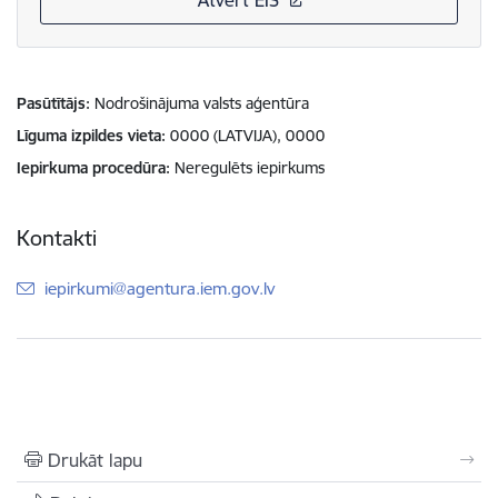
Atvērt EIS
Pasūtītājs
Nodrošinājuma valsts aģentūra
Līguma izpildes vieta
0000 (LATVIJA), 0000
Iepirkuma procedūra
Neregulēts iepirkums
Kontakti
E-pasts:
iepirkumi@agentura.iem.gov.lv
Drukāt lapu