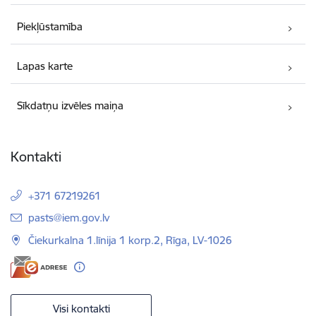
Piekļūstamība
Lapas karte
Sīkdatņu izvēles maiņa
Kontakti
+371 67219261
E-pasts:
pasts@iem.gov.lv
Čiekurkalna 1.līnija 1 korp.2, Rīga, LV-1026
Visi kontakti