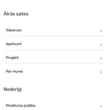
Kājene
Ātrās saites
Vakances
Iepirkumi
Projekti
Par mums
Noderīgi
Privātuma politika