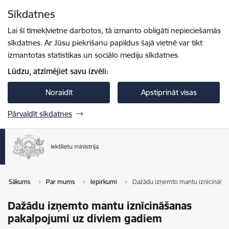
Pāriet uz lapas saturu
Sīkdatnes
Spied
lai meklētu
Enter
Lai šī tīmekļvietne darbotos, tā izmanto obligāti nepieciešamās
sīkdatnes. Ar Jūsu piekrišanu papildus šajā vietnē var tikt
izmantotas statistikas un sociālo mediju sīkdatnes.
Lūdzu, atzīmējiet savu izvēli:
Noraidīt
Apstiprināt visas
Pārvaldīt sīkdatnes
Sākums
Par mums
Iepirkumi
Dažādu izņemto mantu iznīcināšan
Dažādu izņemto mantu iznīcināšanas
pakalpojumi uz diviem gadiem