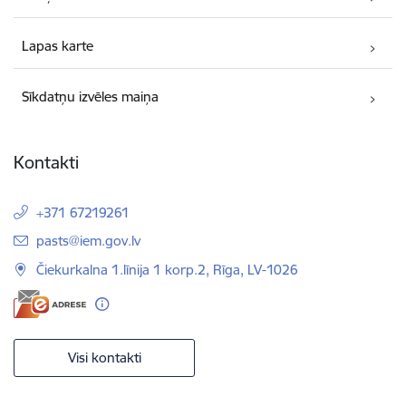
Lapas karte
Sīkdatņu izvēles maiņa
Kontakti
+371 67219261
E-pasts:
pasts@iem.gov.lv
Čiekurkalna 1.līnija 1 korp.2, Rīga, LV-1026
Visi kontakti