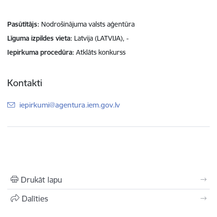
Pasūtītājs
Nodrošinājuma valsts aģentūra
Līguma izpildes vieta
Latvija (LATVIJA), -
Iepirkuma procedūra
Atklāts konkurss
Kontakti
E-pasts:
iepirkumi@agentura.iem.gov.lv
Drukāt lapu
Dalīties