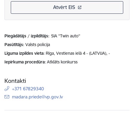
Atvērt EIS
Piegādātājs / izpildītājs:
SIA ''Twin auto''
Pasūtītājs
Valsts policija
Līguma izpildes vieta
Rīga, Vestienas ielā 4 - (LATVIJA), -
Iepirkuma procedūra
Atklāts konkurss
Kontakti
+371 67829340
E-pasts:
madara.priede@vp.gov.lv