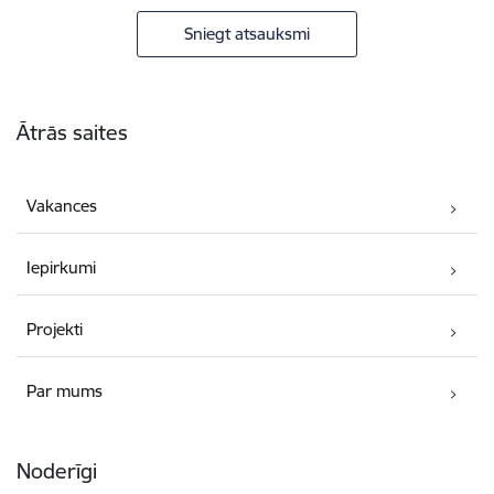
Sniegt atsauksmi
Kājene
Ātrās saites
Vakances
Iepirkumi
Projekti
Par mums
Noderīgi