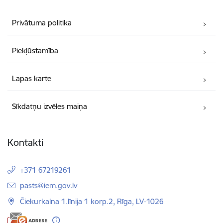
Privātuma politika
Piekļūstamība
Lapas karte
Sīkdatņu izvēles maiņa
Kontakti
+371 67219261
E-pasts:
pasts@iem.gov.lv
Čiekurkalna 1.līnija 1 korp.2, Rīga, LV-1026