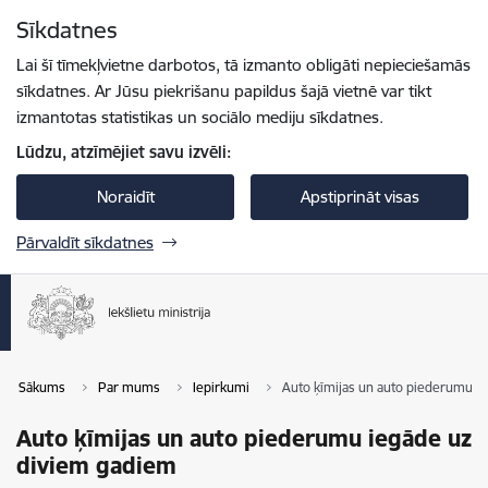
Pāriet uz lapas saturu
Sīkdatnes
Spied
lai meklētu
Enter
Lai šī tīmekļvietne darbotos, tā izmanto obligāti nepieciešamās
sīkdatnes. Ar Jūsu piekrišanu papildus šajā vietnē var tikt
izmantotas statistikas un sociālo mediju sīkdatnes.
Lūdzu, atzīmējiet savu izvēli:
Noraidīt
Apstiprināt visas
Pārvaldīt sīkdatnes
Sākums
Par mums
Iepirkumi
Auto ķīmijas un auto piederumu i
Auto ķīmijas un auto piederumu iegāde uz
diviem gadiem