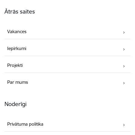
Kājene
Ātrās saites
Vakances
Iepirkumi
Projekti
Par mums
Noderīgi
Privātuma politika