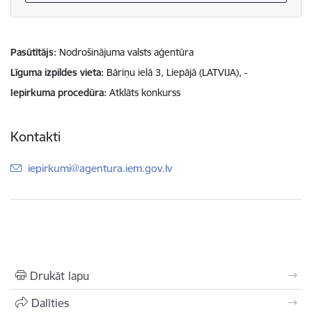
Pasūtītājs
Nodrošinājuma valsts aģentūra
Līguma izpildes vieta
Bāriņu ielā 3, Liepājā (LATVIJA), -
Iepirkuma procedūra
Atklāts konkurss
Kontakti
E-pasts:
iepirkumi@agentura.iem.gov.lv
Drukāt lapu
Dalīties