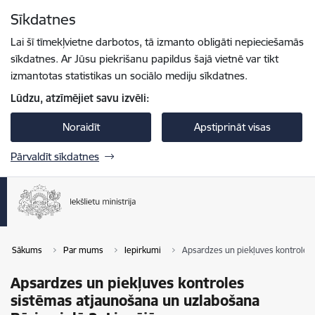
Pāriet uz lapas saturu
Sīkdatnes
Spied
lai meklētu
Enter
Lai šī tīmekļvietne darbotos, tā izmanto obligāti nepieciešamās
sīkdatnes. Ar Jūsu piekrišanu papildus šajā vietnē var tikt
izmantotas statistikas un sociālo mediju sīkdatnes.
Lūdzu, atzīmējiet savu izvēli:
Noraidīt
Apstiprināt visas
Pārvaldīt sīkdatnes
Sākums
Par mums
Iepirkumi
Apsardzes un piekļuves kontroles 
Apsardzes un piekļuves kontroles
sistēmas atjaunošana un uzlabošana