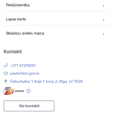
Piekļūstamība
Lapas karte
Sīkdatņu izvēles maiņa
Kontakti
+371 67219261
E-pasts:
pasts@iem.gov.lv
Čiekurkalna 1.līnija 1 korp.2, Rīga, LV-1026
Visi kontakti