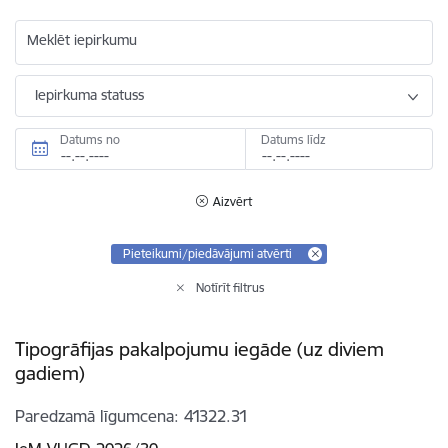
Meklēt iepirkumu
Iepirkuma statuss
Datums no
Datums līdz
Aizvērt
Pieteikumi/piedāvājumi atvērti
Notīrīt filtrus
Tipogrāfijas pakalpojumu iegāde (uz diviem
gadiem)
Paredzamā līgumcena
41322.31