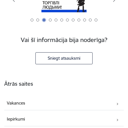
Vai šī informācija bija noderīga?
Sniegt atsauksmi
Kājene
Ātrās saites
Vakances
Iepirkumi