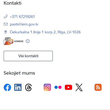
Kontakti
+371 67219261
E-pasts:
pasts@iem.gov.lv
Čiekurkalna 1.līnija 1 korp.2, Rīga, LV-1026
Visi kontakti
Sekojiet mums