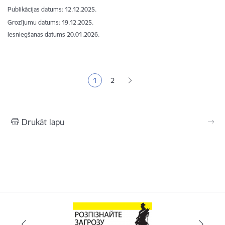
Publikācijas datums:
12.12.2025.
Grozījumu datums: 19.12.2025.
Iesniegšanas datums
20.01.2026.
Lapošana
1
2
Pašreizējā lapa
Lapa
Drukāt lapu